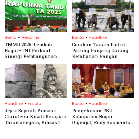
.
.
Berita
Headline
Berita
Headline
TMMD 2025: Pemkab
Gerakan Tanam Padi di
Bogor–TNI Perkuat
Parung Panjang Dorong
Sinergi Pembangunan
Ketahanan Pangan
Infrastruktur
.
.
Headline
wisata
Berita
Headline
Jejak Sejarah Prasasti
Pengelolaan PSU
Ciaruteun Kisah Kerajaan
Kabupaten Bogor
Tarumanegara, Prasasti
Digenjot, Rudy Susmanto
Kuno di Bogor Jawa Barat
Perkuat Koordinasi
Lintas OPD