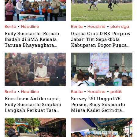
.
.
.
Berita
Headline
Berita
Headline
olahraga
Rudy Susmanto: Rumah
Drama Grup D BK Porprov
Ibadah di SMA Kemala
Jabar: Tim Sepakbola
Taruna Bhayangkara
Kabupaten Bogor Puncaki
simbol toleransi dan
Klasemen Usai Seri
pembentukan karakter
Lawan Depok
.
.
.
Berita
Headline
Berita
Headline
politik
Komitmen Antikorupsi,
Survey LSI Unggul 75
Rudy Susmanto Siapkan
Persen, Rudy Susmanto
Langkah Perkuat Tata
Minta Kader Gerindra
Kelola Pemerintahan
‘Keroyok’ Dua Wilayah ini