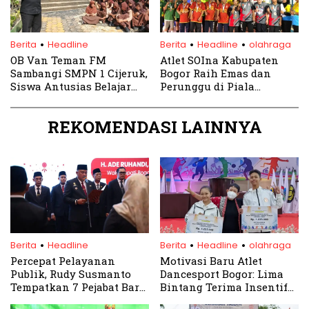
.
.
.
Berita
Headline
Berita
Headline
olahraga
OB Van Teman FM
Atlet SOIna Kabupaten
Sambangi SMPN 1 Cijeruk,
Bogor Raih Emas dan
Siswa Antusias Belajar
Perunggu di Piala
Dunia Radio
Gubernur Jawa Barat 2025
REKOMENDASI LAINNYA
.
.
.
Berita
Headline
Berita
Headline
olahraga
Percepat Pelayanan
Motivasi Baru Atlet
Publik, Rudy Susmanto
Dancesport Bogor: Lima
Tempatkan 7 Pejabat Baru
Bintang Terima Insentif
di Pos Strategis
Khusus dari KONI