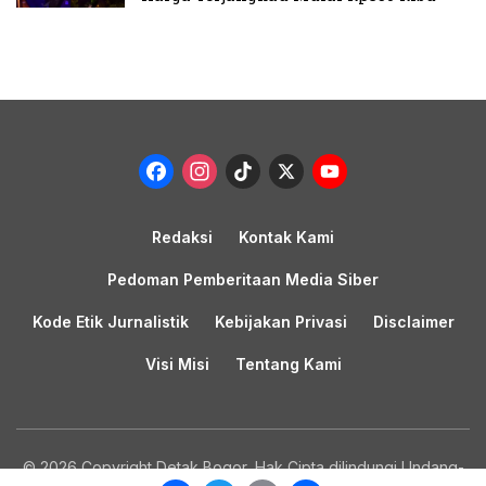
Facebook
Instagram
TikTok
X
YouTub
Channel
Redaksi
Kontak Kami
Pedoman Pemberitaan Media Siber
Kode Etik Jurnalistik
Kebijakan Privasi
Disclaimer
Visi Misi
Tentang Kami
© 2026 Copyright Detak Bogor, Hak Cipta dilindungi Undang-