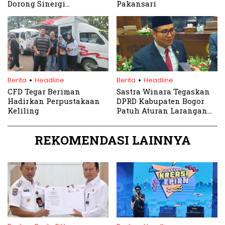
Dorong Sinergi
Pakansari
Peternakan dan
Pariwisata
.
.
Berita
Headline
Berita
Headline
CFD Tegar Beriman
Sastra Winara Tegaskan
Hadirkan Perpustakaan
DPRD Kabupaten Bogor
Keliling
Patuh Aturan Larangan
Strobo dan Sirine
REKOMENDASI LAINNYA
.
.