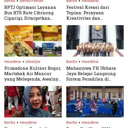
Berita
Berita Pilihan
Berita
Headline
BPTJ Optimasi Layanan
Festival Kreasi dari
Bus BTS Rute Cibinong
Tepian: Perayaan
Ciparigi, Ditargetkan
Kreativitas dan
Beroperasi Mulai Februari
Kesejahteraan Sosial di
Kabupaten Bogor
.
.
Headline
Lifestyle
Berita
Headline
Primadona Kuliner Bogor,
Mahasiswa FH Ubhara
Martabak Air Mancur
Jaya Belajar Langsung
yang Melegenda, Awalnya
Sistem Peradilan di
Ternyata Dikenal Sebagai
Mahkamah Agung
Hok Lo Pan
.
.
Berita
Headline
Berita
Headline