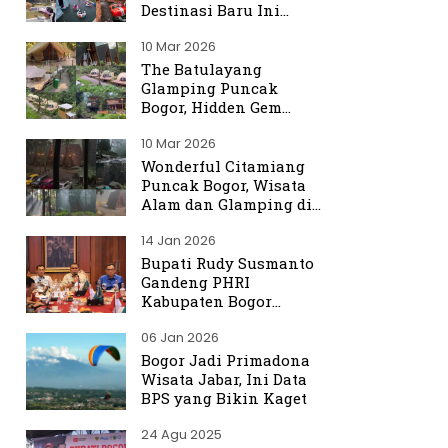
Destinasi Baru Ini
Ramai Dibicarakan
10 Mar 2026
The Batulayang
Glamping Puncak
Bogor, Hidden Gem
dengan Suasana Hutan
10 Mar 2026
yang Menenangkan
Wonderful Citamiang
Puncak Bogor, Wisata
Alam dan Glamping di
Hulu Ciliwung
14 Jan 2026
Bupati Rudy Susmanto
Gandeng PHRI
Kabupaten Bogor
Perkuat Tata Kelola
06 Jan 2026
Sektor Pariwisata
Bogor Jadi Primadona
Wisata Jabar, Ini Data
BPS yang Bikin Kaget
24 Agu 2025