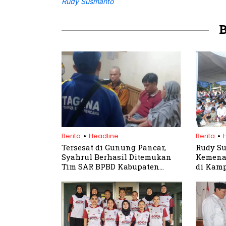
Rudy Susmanto
.
.
Berita
Headline
Berita
Tersesat di Gunung Pancar,
Rudy Su
Syahrul Berhasil Ditemukan
Kemenan
Tim SAR BPBD Kabupaten
di Kam
Bogor