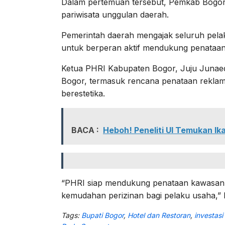
Dalam pertemuan tersebut, Pemkab Bogor
pariwisata unggulan daerah.
Pemerintah daerah mengajak seluruh pel
untuk berperan aktif mendukung penataan
Ketua PHRI Kabupaten Bogor, Juju Juna
Bogor, termasuk rencana penataan reklame
berestetika.
BACA :
Heboh! Peneliti UI Temukan Ik
“PHRI siap mendukung penataan kawasan P
kemudahan perizinan bagi pelaku usaha,” 
Tags:
Bupati Bogor
,
Hotel dan Restoran
,
investasi