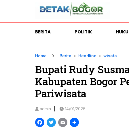
BERITA
POLITIK
HUK
Home
Berita
•
Headline
•
wisata
Bupati Rudy Susm
Kabupaten Bogor Pe
Pariwisata
|
admin
14/01/2026
Facebook
Twitter
Email
Share