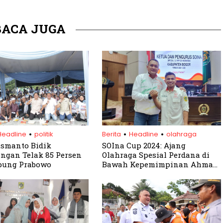
BACA JUGA
.
.
.
Headline
politik
Berita
Headline
olahraga
smanto Bidik
SOIna Cup 2024: Ajang
gan Telak 85 Persen
Olahraga Spesial Perdana di
pung Prabowo
Bawah Kepemimpinan Ahmad
Azwary