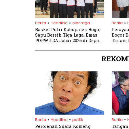
.
.
.
Berita
Headline
olahraga
Berita
Basket Putri Kabupaten Bogor
Perayaan
Sapu Bersih Tiga Laga, Emas
Bogor B
POPWILDA Jabar 2026 di Depan
Tanam 
Mata
REKOM
.
.
.
Berita
Headline
politik
Berita
Perolehan Suara Komeng
Tangan