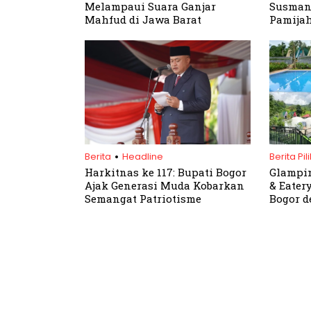
Melampaui Suara Ganjar
Susmant
Mahfud di Jawa Barat
Pamija
Harapa
.
Berita
Headline
Berita Pil
Harkitnas ke 117: Bupati Bogor
Glampin
Ajak Generasi Muda Kobarkan
& Eatery
Semangat Patriotisme
Bogor d
Terjang