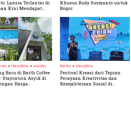
o: Lansia Terlantar di
Khusus Rudy Susmanto untuk
han Kini Mendapat
Bogor
n Baru
.
.
.
ihan
Headline
wisata
Berita
Headline
g Baru di Baith Coffee
Festival Kreasi dari Tepian:
: Staycation Asyik di
Perayaan Kreativitas dan
engan Harga
Kesejahteraan Sosial di
kau
Kabupaten Bogor