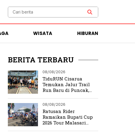
AGA
WISATA
HIBURAN
BERITA TERBARU
08/08/2026
TiduRUN Cisarua
Temukan Jalur Trail
Run Baru di Puncak,
Medannya Bikin
Ketagihan
08/08/2026
Ratusan Rider
Ramaikan Bupati Cup
2026 Tour Malasari
Halimun Salak Series 2