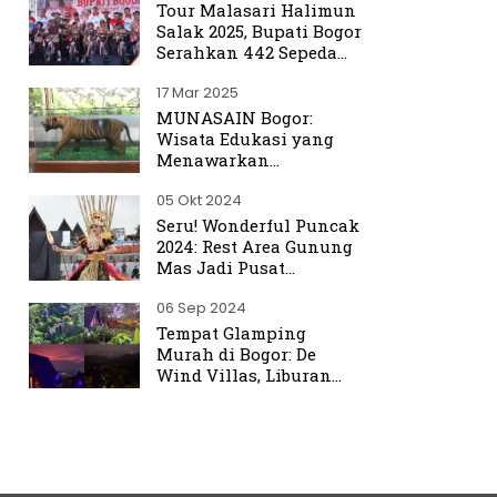
Tour Malasari Halimun
Salak 2025, Bupati Bogor
Serahkan 442 Sepeda
untuk Warga
17 Mar 2025
MUNASAIN Bogor:
Wisata Edukasi yang
Menawarkan
Pengalaman Berbeda
05 Okt 2024
dari Kebun Raya Bogor
Seru! Wonderful Puncak
2024: Rest Area Gunung
Mas Jadi Pusat
Perhatian
06 Sep 2024
Tempat Glamping
Murah di Bogor: De
Wind Villas, Liburan
Seru dengan Harga
Terjangkau Mulai Rp350
Ribu