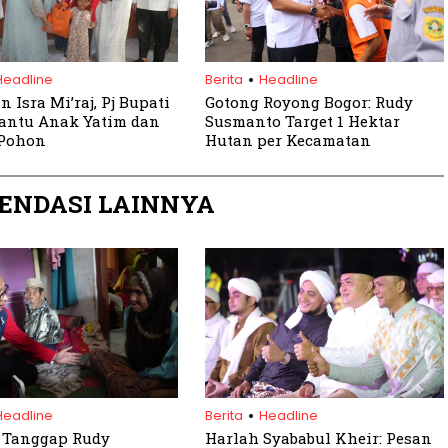
.
Headline
Berita
Headline
 Isra Mi’raj, Pj Bupati
Gotong Royong Bogor: Rudy
antu Anak Yatim dan
Susmanto Target 1 Hektar
Pohon
Hutan per Kecamatan
ENDASI LAINNYA
.
Headline
Berita
Headline
 Tanggap Rudy
Harlah Syababul Kheir: Pesan