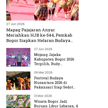
27 Jun 2026
Mapag Pajajaran Anyar
Meriahkan HJB ke-544, Pemkab
Bogor Siapkan Helaran Budaya
Spektakuler
27 Jun 2026
Mojang Jajaka
Kabupaten Bogor 2026
Terpilih, Rudy
Susmanto Titip Misi
09 Mei 2026
Promosikan Bogor ke
Dunia
Festival Budaya
Nusantara 2026 di
Pakansari Siap Sedot
Ribuan Pengunjung
13 Mar 2026
Wisata Bogor Jadi
Buruan Libur Lebaran, 4