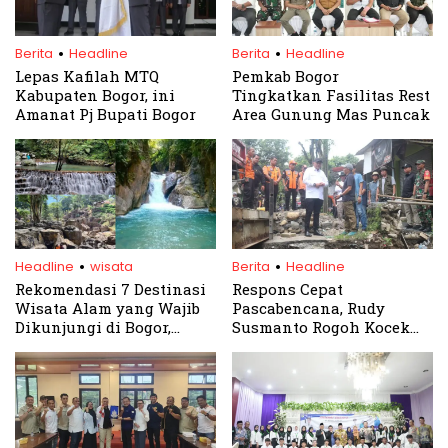
.
.
Berita
Headline
Berita
Headline
Lepas Kafilah MTQ
Pemkab Bogor
Kabupaten Bogor, ini
Tingkatkan Fasilitas Rest
Amanat Pj Bupati Bogor
Area Gunung Mas Puncak
.
.
Headline
wisata
Berita
Headline
Rekomendasi 7 Destinasi
Respons Cepat
Wisata Alam yang Wajib
Pascabencana, Rudy
Dikunjungi di Bogor,
Susmanto Rogoh Kocek
Harga Tiket Masuk
Pribadi Perbaiki
Murah Mulai dari 10 Ribu
Jembatan Cipicung