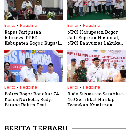
.
.
Berita
Headline
Berita
Headline
Rapat Paripurna
NPCI Kabupaten Bogor
Istimewa DPRD
Jadi Rujukan Nasional,
Kabupaten Bogor: Bupati
NPCI Banyumas Lakukan
Bogor Rudy Susmanto
Studi Tiru
Sampaikan Pidato
Perdana
.
.
Berita
Headline
Berita
Headline
Polres Bogor Bongkar 74
Rudy Susmanto Serahkan
Kasus Narkoba, Rudy:
409 Sertifikat Huntap,
Perang Belum Usai
Tegaskan Komitmen
Tuntas Penanganan
Pascabencana
BERITA TERBARU