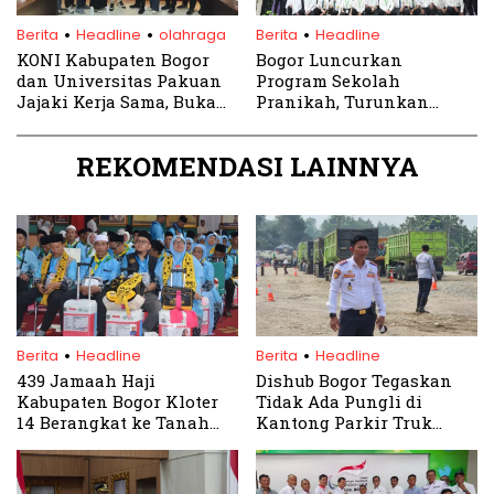
.
.
.
Berita
Headline
olahraga
Berita
Headline
KONI Kabupaten Bogor
Bogor Luncurkan
dan Universitas Pakuan
Program Sekolah
Jajaki Kerja Sama, Buka
Pranikah, Turunkan
Peluang Kuliah Atlet
Angka Stunting
REKOMENDASI LAINNYA
.
.
Berita
Headline
Berita
Headline
439 Jamaah Haji
Dishub Bogor Tegaskan
Kabupaten Bogor Kloter
Tidak Ada Pungli di
14 Berangkat ke Tanah
Kantong Parkir Truk
Suci
Tambang