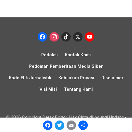
Facebook
Instagram
TikTok
X
YouTub
Channel
Redaksi
Kontak Kami
Pedoman Pemberitaan Media Siber
Kode Etik Jurnalistik
Kebijakan Privasi
Disclaimer
Visi Misi
Tentang Kami
© 2026 Copyright Detak Bogor, Hak Cipta dilindungi Undang-
undang.
Facebook
Twitter
Email
Share