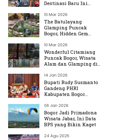
Destinasi Baru Ini
Ramai Dibicarakan
10 Mar 2026
The Batulayang
Glamping Puncak
Bogor, Hidden Gem
dengan Suasana Hutan
10 Mar 2026
yang Menenangkan
Wonderful Citamiang
Puncak Bogor, Wisata
Alam dan Glamping di
Hulu Ciliwung
14 Jan 2026
Bupati Rudy Susmanto
Gandeng PHRI
Kabupaten Bogor
Perkuat Tata Kelola
06 Jan 2026
Sektor Pariwisata
Bogor Jadi Primadona
Wisata Jabar, Ini Data
BPS yang Bikin Kaget
24 Agu 2025