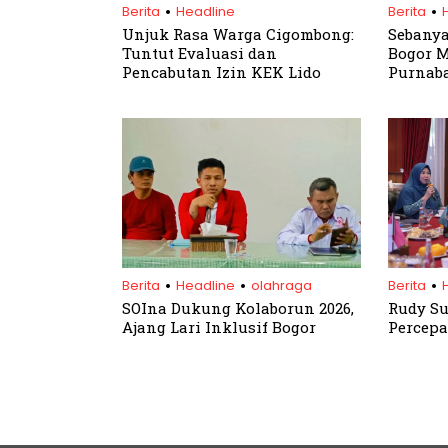
.
.
Berita
Headline
Berita
Unjuk Rasa Warga Cigombong:
Sebany
Tuntut Evaluasi dan
Bogor 
Pencabutan Izin KEK Lido
Purnaba
Tosepu
.
.
.
Berita
Headline
olahraga
Berita
SOIna Dukung Kolaborun 2026,
Rudy S
Ajang Lari Inklusif Bogor
Percep