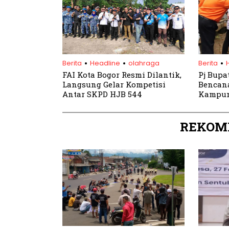
.
.
.
Berita
Headline
olahraga
Berita
FAI Kota Bogor Resmi Dilantik,
Pj Bupa
Langsung Gelar Kompetisi
Bencana
Antar SKPD HJB 544
Kampun
REKOM