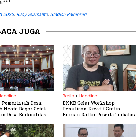
a.***
A 2025
,
Rudy Susmanto
,
Stadion Pakansari
BACA JUGA
.
Headline
Berita
Headline
 Pemerintah Desa:
DKKB Gelar Workshop
 Nyata Bogor Cetak
Penulisan Kreatif Gratis,
n Desa Berkualitas
Buruan Daftar Peserta Terbatas