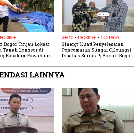
.
.
Headline
Berita
Headline
Top News
ti Bogor Tinjau Lokasi
Sinergi Kuat! Penyelesaian
 Tanah Longsor di
Pencemaran Sungai Cileungsi
g Babakan Rawahaur
Dibahas Serius Pj Bupati Bogor
dan Pj Walikota Bekasi
ENDASI LAINNYA