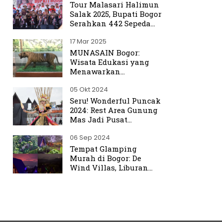
Tour Malasari Halimun
Salak 2025, Bupati Bogor
Serahkan 442 Sepeda
untuk Warga
17 Mar 2025
MUNASAIN Bogor:
Wisata Edukasi yang
Menawarkan
Pengalaman Berbeda
05 Okt 2024
dari Kebun Raya Bogor
Seru! Wonderful Puncak
2024: Rest Area Gunung
Mas Jadi Pusat
Perhatian
06 Sep 2024
Tempat Glamping
Murah di Bogor: De
Wind Villas, Liburan
Seru dengan Harga
Terjangkau Mulai Rp350
Ribu