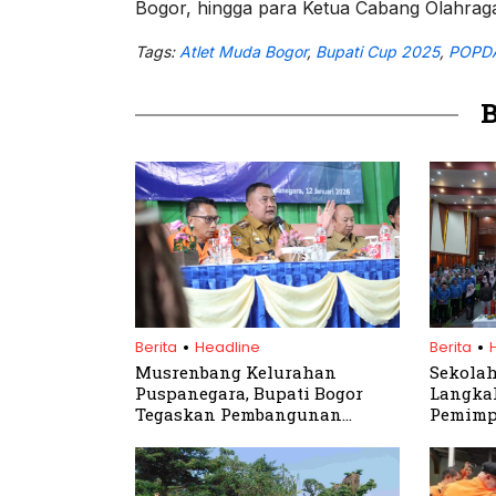
Bogor, hingga para Ketua Cabang Olahrag
Tags:
Atlet Muda Bogor
,
Bupati Cup 2025
,
POPD
.
.
Berita
Headline
Berita
Musrenbang Kelurahan
Sekolah
Puspanegara, Bupati Bogor
Langkah
Tegaskan Pembangunan
Pemimpi
Berbasis Kebutuhan Warga