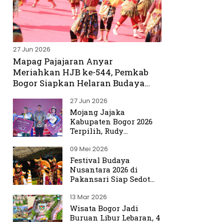
27 Jun 2026
Mapag Pajajaran Anyar
Meriahkan HJB ke-544, Pemkab
Bogor Siapkan Helaran Budaya
Spektakuler
27 Jun 2026
Mojang Jajaka
Kabupaten Bogor 2026
Terpilih, Rudy
Susmanto Titip Misi
09 Mei 2026
Promosikan Bogor ke
Dunia
Festival Budaya
Nusantara 2026 di
Pakansari Siap Sedot
Ribuan Pengunjung
13 Mar 2026
Wisata Bogor Jadi
Buruan Libur Lebaran, 4