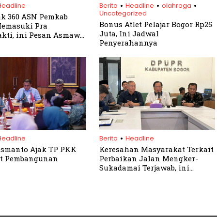
.
.
.
Headline
Berita
Headline
olahraga
Uncategorized
ak 360 ASN Pemkab
Bonus Atlet Pelajar Bogor Rp25
Memasuki Pra
Juta, Ini Jadwal
kti, ini Pesan Asmawa
Penyerahannya
.
Headline
Berita
Headline
usmanto Ajak TP PKK
Keresahan Masyarakat Terkait
at Pembangunan
Perbaikan Jalan Mengker-
Sukadamai Terjawab, ini
Penjelasan Kadis PUPR