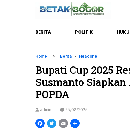
BERITA
POLITIK
HUK
Home
Berita
•
Headline
Bupati Cup 2025 R
Susmanto Siapkan 
POPDA
|
admin
25/08/2025
Facebook
Twitter
Email
Share