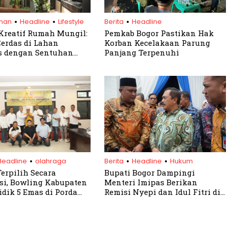
.
.
.
ihan
Headline
Lifestyle
Berita
Headline
Kreatif Rumah Mungil:
Pemkab Bogor Pastikan Hak
Cerdas di Lahan
Korban Kecelakaan Parung
s dengan Sentuhan
Panjang Terpenuhi
.
.
.
Headline
olahraga
Berita
Headline
Hukum
Terpilih Secara
Bupati Bogor Dampingi
i, Bowling Kabupaten
Menteri Imipas Berikan
idik 5 Emas di Porda
Remisi Nyepi dan Idul Fitri di
Lapas Cibinong