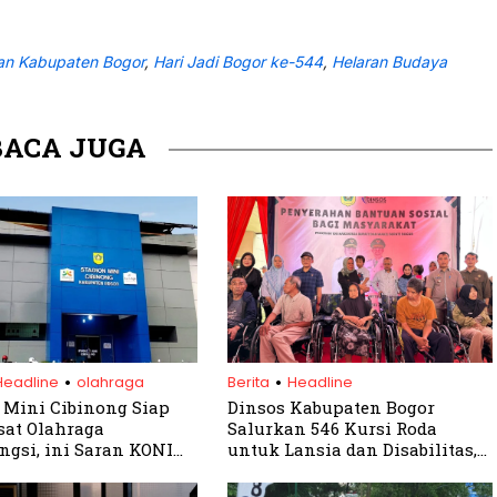
an Kabupaten Bogor
,
Hari Jadi Bogor ke-544
,
Helaran Budaya
BACA JUGA
.
.
Headline
olahraga
Berita
Headline
 Mini Cibinong Siap
Dinsos Kabupaten Bogor
sat Olahraga
Salurkan 546 Kursi Roda
ngsi, ini Saran KONI
untuk Lansia dan Disabilitas,
ten Bogor
Bukti Nyata 100 Hari Kerja
Rudy Susmanto – Jaro Ade