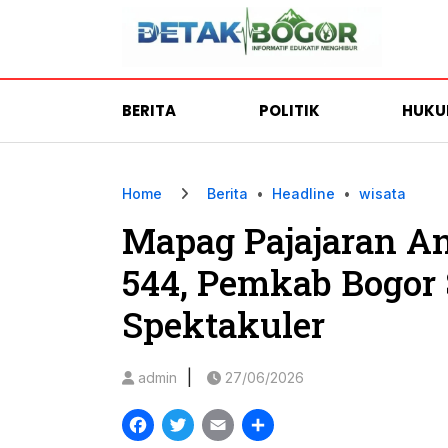
BERITA
POLITIK
HUK
Home
Berita
•
Headline
•
wisata
Mapag Pajajaran A
544, Pemkab Bogor
Spektakuler
|
admin
27/06/2026
Facebook
Twitter
Email
Share