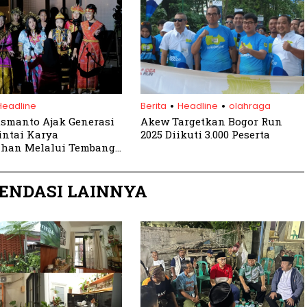
.
.
Headline
Berita
Headline
olahraga
smanto Ajak Generasi
Akew Targetkan Bogor Run
ntai Karya
2025 Diikuti 3.000 Peserta
ahan Melalui Tembang
ENDASI LAINNYA