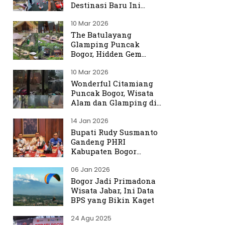
Destinasi Baru Ini
Ramai Dibicarakan
10 Mar 2026
The Batulayang
Glamping Puncak
Bogor, Hidden Gem
dengan Suasana Hutan
10 Mar 2026
yang Menenangkan
Wonderful Citamiang
Puncak Bogor, Wisata
Alam dan Glamping di
Hulu Ciliwung
14 Jan 2026
Bupati Rudy Susmanto
Gandeng PHRI
Kabupaten Bogor
Perkuat Tata Kelola
06 Jan 2026
Sektor Pariwisata
Bogor Jadi Primadona
Wisata Jabar, Ini Data
BPS yang Bikin Kaget
24 Agu 2025