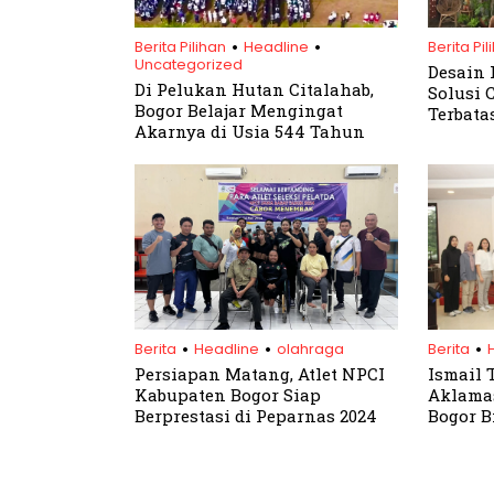
.
.
Berita Pilihan
Headline
Berita Pil
Uncategorized
Desain 
Di Pelukan Hutan Citalahab,
Solusi 
Bogor Belajar Mengingat
Terbata
Akarnya di Usia 544 Tahun
Tropis
.
.
.
Berita
Headline
olahraga
Berita
Persiapan Matang, Atlet NPCI
Ismail 
Kabupaten Bogor Siap
Aklamas
Berprestasi di Peparnas 2024
Bogor B
2026