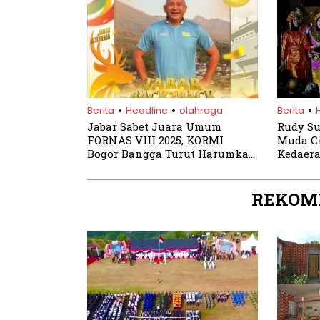
.
.
.
Berita
Headline
olahraga
Berita
Jabar Sabet Juara Umum
Rudy Su
FORNAS VIII 2025, KORMI
Muda Ci
Bogor Bangga Turut Harumkan
Kedaer
Nama Daerah
Sunda
REKOM