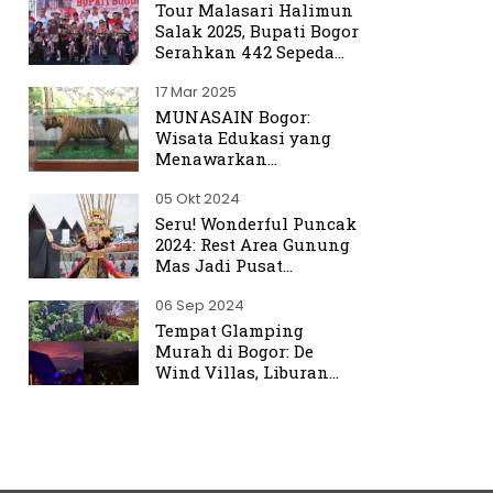
Tour Malasari Halimun
Salak 2025, Bupati Bogor
Serahkan 442 Sepeda
untuk Warga
17 Mar 2025
MUNASAIN Bogor:
Wisata Edukasi yang
Menawarkan
Pengalaman Berbeda
05 Okt 2024
dari Kebun Raya Bogor
Seru! Wonderful Puncak
2024: Rest Area Gunung
Mas Jadi Pusat
Perhatian
06 Sep 2024
Tempat Glamping
Murah di Bogor: De
Wind Villas, Liburan
Seru dengan Harga
Terjangkau Mulai Rp350
Ribu