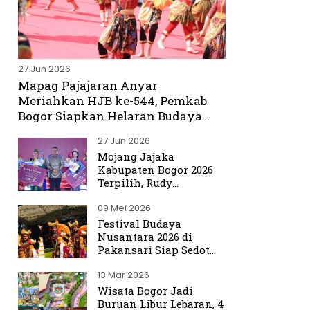
27 Jun 2026
Mapag Pajajaran Anyar
Meriahkan HJB ke-544, Pemkab
Bogor Siapkan Helaran Budaya
Spektakuler
27 Jun 2026
Mojang Jajaka
Kabupaten Bogor 2026
Terpilih, Rudy
Susmanto Titip Misi
09 Mei 2026
Promosikan Bogor ke
Dunia
Festival Budaya
Nusantara 2026 di
Pakansari Siap Sedot
Ribuan Pengunjung
13 Mar 2026
Wisata Bogor Jadi
Buruan Libur Lebaran, 4