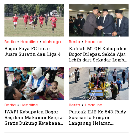
Media Wujudkan Bogor
Barat
Sehat
.
.
.
Berita
Headline
olahraga
Berita
Headline
Bogor Raya FC Incar
Kafilah MTQH Kabupaten
Juara Suratin dan Liga 4
Bogor Dilepas, Sekda Ajat:
Lebih dari Sekadar Lomba,
Ini Perjalanan Spiritual
.
.
Berita
Headline
Berita
Headline
IWAPI Kabupaten Bogor
Puncak HJB Ke-543: Rudy
Bagikan Makanan Bergizi
Susmanto Pimpin
Gratis Dukung Ketahanan
Langsung Helaran
Pangan
Budaya Bogor