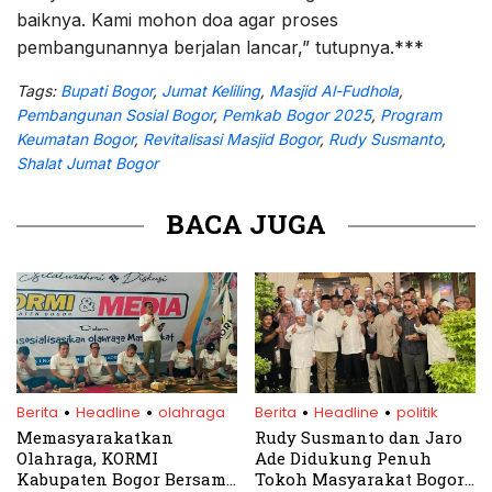
baiknya. Kami mohon doa agar proses
pembangunannya berjalan lancar,” tutupnya.***
Tags:
Bupati Bogor
,
Jumat Keliling
,
Masjid Al-Fudhola
,
Pembangunan Sosial Bogor
,
Pemkab Bogor 2025
,
Program
Keumatan Bogor
,
Revitalisasi Masjid Bogor
,
Rudy Susmanto
,
Shalat Jumat Bogor
BACA JUGA
.
.
.
.
Berita
Headline
olahraga
Berita
Headline
politik
Memasyarakatkan
Rudy Susmanto dan Jaro
Olahraga, KORMI
Ade Didukung Penuh
Kabupaten Bogor Bersama
Tokoh Masyarakat Bogor