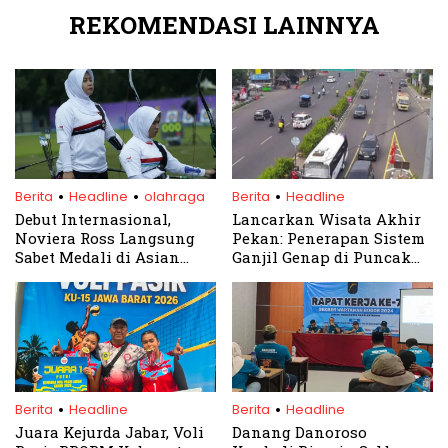
REKOMENDASI LAINNYA
.
.
.
Berita
Headline
olahraga
Berita
Headline
Debut Internasional,
Lancarkan Wisata Akhir
Noviera Ross Langsung
Pekan: Penerapan Sistem
Sabet Medali di Asian
Ganjil Genap di Puncak
Para Archery
Bogor
Championships
.
.
Berita
Headline
Berita
Headline
Juara Kejurda Jabar, Voli
Danang Danoroso