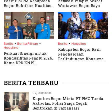
Pasir PPOPM Kabupaten
Kembali Pimpin Sekber
Bogor Buktikan Kualitas
Wartawan Bogor Raya
Pembinaan Atlet
.
.
.
Berita
Berita Pilihan
Berita
Headline
Headline
Kabupaten Bogor Raih
Perkuat Sinergi untuk
Penghargaan
Kondusifitas Pemilu 2024,
Perlindungan Konsumen
Ketua DPD KNPI
dari Kementerian
Kabupaten Bogor
Perdagangan RI
Kunjungi Dandim 0621 SK
BERITA TERBARU
07/08/2026
Kapolres Bogor Minta PT PMC Tunda
Aktivitas, Polisi Siaga Cegah
Bentrokan di Tamansari