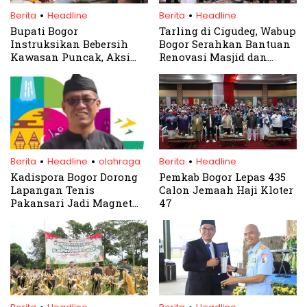
.
.
Berita
Headline
Berita
Headline
Bupati Bogor
Tarling di Cigudeg, Wabup
Instruksikan Bebersih
Bogor Serahkan Bantuan
Kawasan Puncak, Aksi
Renovasi Masjid dan
Serentak Dimulai Hari Ini
Sembako
.
.
.
Berita
Headline
olahraga
Berita
Headline
Kadispora Bogor Dorong
Pemkab Bogor Lepas 435
Lapangan Tenis
Calon Jemaah Haji Kloter
Pakansari Jadi Magnet
47
Olahraga dan Ekonomi
.
.