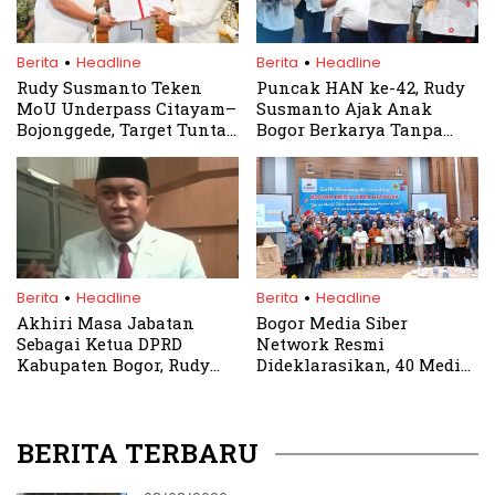
.
.
Berita
Headline
Berita
Headline
Rudy Susmanto Teken
Puncak HAN ke-42, Rudy
MoU Underpass Citayam–
Susmanto Ajak Anak
Bojonggede, Target Tuntas
Bogor Berkarya Tanpa
2027
Batas
.
.
Berita
Headline
Berita
Headline
Akhiri Masa Jabatan
Bogor Media Siber
Sebagai Ketua DPRD
Network Resmi
Kabupaten Bogor, Rudy
Dideklarasikan, 40 Media
Susmanto Sampaikan
Online Bersatu Perangi
Permohonan Maaf
Hoaks dan Dukung
Pembangunan Daerah
BERITA TERBARU