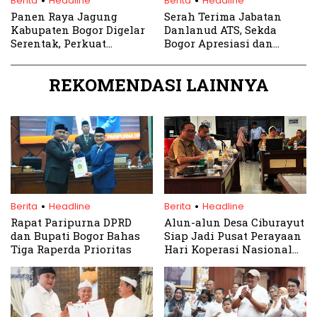
Berita
Headline
Berita
Headline
Panen Raya Jagung
Serah Terima Jabatan
Kabupaten Bogor Digelar
Danlanud ATS, Sekda
Serentak, Perkuat
Bogor Apresiasi dan
Ketahanan Pangan
Harapkan Sinergi
Nasional
Berlanjut
REKOMENDASI LAINNYA
.
.
Berita
Headline
Berita
Headline
Rapat Paripurna DPRD
Alun-alun Desa Ciburayut
dan Bupati Bogor Bahas
Siap Jadi Pusat Perayaan
Tiga Raperda Prioritas
Hari Koperasi Nasional
ke-77 Kabupaten Bogor