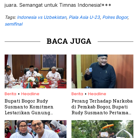
juara. Semangat untuk Timnas Indonesia!***
Tags:
Indonesia vs Uzbekistan
,
Piala Asia U-23
,
Polres Bogor
,
semifinal
BACA JUGA
.
.
Berita
Headline
Berita
Headline
Bupati Bogor Rudy
Perang Terhadap Narkoba
Susmanto Komitmen
di Pemkab Bogor, Bupati
Lestarikan Gunung
Rudy Susmanto Pertama
Sanggabuana dan Puncak
Dites Urine
Sebagai Kawasan Hulu
Strategis