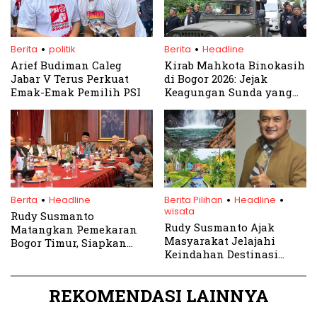
.
.
Berita
politik
Berita
Headline
Arief Budiman Caleg
Kirab Mahkota Binokasih
Jabar V Terus Perkuat
di Bogor 2026: Jejak
Emak-Emak Pemilih PSI
Keagungan Sunda yang
Kembali Dihidupkan
.
.
.
Berita
Headline
Berita Pilihan
Headline
wisata
Rudy Susmanto
Rudy Susmanto Ajak
Matangkan Pemekaran
Masyarakat Jelajahi
Bogor Timur, Siapkan
Keindahan Destinasi
Calon Ibu Kota dan Pusat
Wisata Kabupaten Bogor
Ekonomi Baru
REKOMENDASI LAINNYA