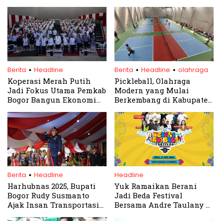
.
.
.
Berita
Headline
Berita
Headline
olahraga
Koperasi Merah Putih
Pickleball, Olahraga
Jadi Fokus Utama Pemkab
Modern yang Mulai
Bogor Bangun Ekonomi
Berkembang di Kabupaten
Desa
Bogor
.
Berita
Headline
Headline
Harhubnas 2025, Bupati
Yuk Ramaikan Berani
Bogor Rudy Susmanto
Jadi Beda Festival
Ajak Insan Transportasi
Bersama Andre Taulany &
Berbakti untuk Negeri
Friends (ATF) dan Bank