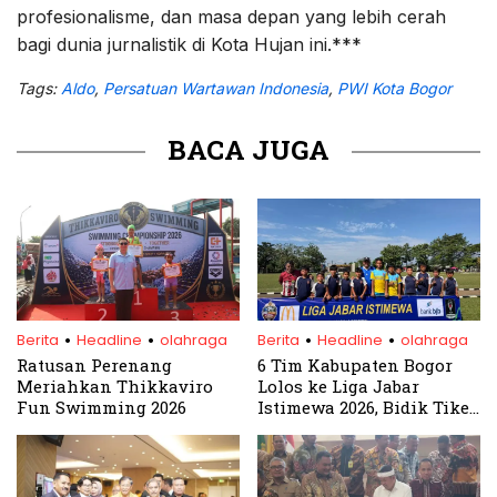
profesionalisme, dan masa depan yang lebih cerah
bagi dunia jurnalistik di Kota Hujan ini.***
Tags:
Aldo
,
Persatuan Wartawan Indonesia
,
PWI Kota Bogor
BACA JUGA
.
.
.
.
Berita
Headline
olahraga
Berita
Headline
olahraga
Ratusan Perenang
6 Tim Kabupaten Bogor
Meriahkan Thikkaviro
Lolos ke Liga Jabar
Fun Swimming 2026
Istimewa 2026, Bidik Tiket
Piala Presiden