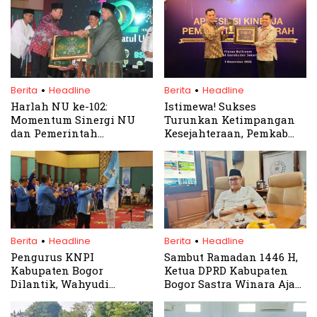
.
.
Berita
Headline
Berita
Headline
Harlah NU ke-102:
Istimewa! Sukses
Momentum Sinergi NU
Turunkan Ketimpangan
dan Pemerintah
Kesejahteraan, Pemkab
Wujudkan SDM Unggul
Bogor Diganjar
dan Berakhlak Mulia
Penghargaan Nasional
.
.
Berita
Headline
Berita
Headline
Pengurus KNPI
Sambut Ramadan 1446 H,
Kabupaten Bogor
Ketua DPRD Kabupaten
Dilantik, Wahyudi
Bogor Sastra Winara Ajak
Chaniago: Siap Dukung
Warga Perkuat Toleransi
Pemerintah
dan Kepedulian Sosial