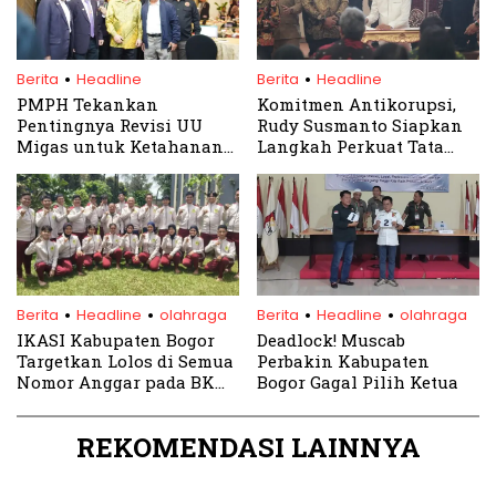
.
.
Berita
Headline
Berita
Headline
PMPH Tekankan
Komitmen Antikorupsi,
Pentingnya Revisi UU
Rudy Susmanto Siapkan
Migas untuk Ketahanan
Langkah Perkuat Tata
Energi Nasional
Kelola Pemerintahan
.
.
.
.
Berita
Headline
olahraga
Berita
Headline
olahraga
IKASI Kabupaten Bogor
Deadlock! Muscab
Targetkan Lolos di Semua
Perbakin Kabupaten
Nomor Anggar pada BK
Bogor Gagal Pilih Ketua
Porprov Jabar 2025
REKOMENDASI LAINNYA