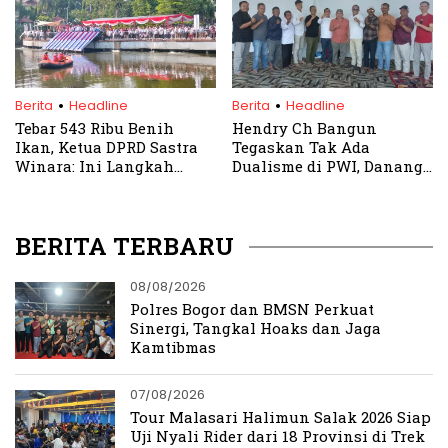
.
.
Berita
Headline
Berita
Headline
Tebar 543 Ribu Benih
Hendry Ch Bangun
Ikan, Ketua DPRD Sastra
Tegaskan Tak Ada
Winara: Ini Langkah
Dualisme di PWI, Danang
Nyata Wujudkan
Donoroso Sah Plt Ketua
Konsumsi Bergizi untuk
PWI Jabar
Rakyat
BERITA TERBARU
08/08/2026
Polres Bogor dan BMSN Perkuat
Sinergi, Tangkal Hoaks dan Jaga
Kamtibmas
07/08/2026
Tour Malasari Halimun Salak 2026 Siap
Uji Nyali Rider dari 18 Provinsi di Trek