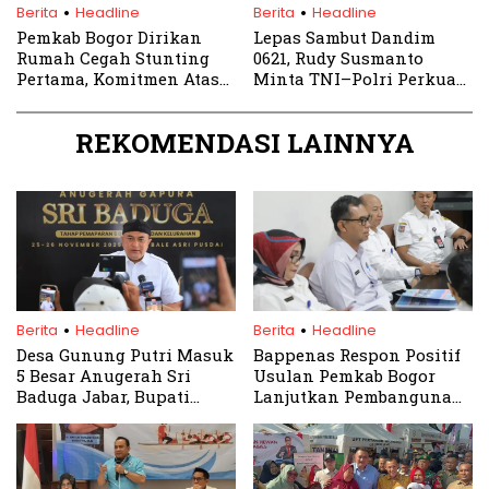
.
.
Berita
Headline
Berita
Headline
Pemkab Bogor Dirikan
Lepas Sambut Dandim
Rumah Cegah Stunting
0621, Rudy Susmanto
Pertama, Komitmen Atasi
Minta TNI–Polri Perkuat
Masalah Gizi Balita
Sinergi Bangun Daerah
REKOMENDASI LAINNYA
.
.
Berita
Headline
Berita
Headline
Desa Gunung Putri Masuk
Bappenas Respon Positif
5 Besar Anugerah Sri
Usulan Pemkab Bogor
Baduga Jabar, Bupati
Lanjutkan Pembangunan
Rudy: Bukti Inovasi Desa
RSUD Parung
Bogor