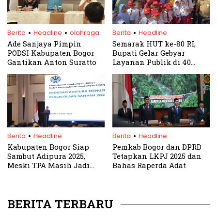
.
.
.
Berita
Headline
olahraga
Berita
Headline
Ade Sanjaya Pimpin
Semarak HUT ke-80 RI,
PODSI Kabupaten Bogor
Bupati Gelar Gebyar
Gantikan Anton Suratto
Layanan Publik di 40
Kecamatan
.
.
Berita
Headline
Berita
Headline
Kabupaten Bogor Siap
Pemkab Bogor dan DPRD
Sambut Adipura 2025,
Tetapkan LKPJ 2025 dan
Meski TPA Masih Jadi
Bahas Raperda Adat
Tantangan
BERITA TERBARU