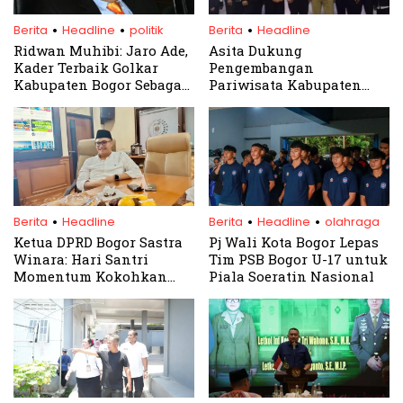
.
.
.
Berita
Headline
politik
Berita
Headline
Ridwan Muhibi: Jaro Ade,
Asita Dukung
Kader Terbaik Golkar
Pengembangan
Kabupaten Bogor Sebagai
Pariwisata Kabupaten
Calon Bupati
Bogor
.
.
.
Berita
Headline
Berita
Headline
olahraga
Ketua DPRD Bogor Sastra
Pj Wali Kota Bogor Lepas
Winara: Hari Santri
Tim PSB Bogor U-17 untuk
Momentum Kokohkan
Piala Soeratin Nasional
Nilai Keislaman dan
Kebangsaan