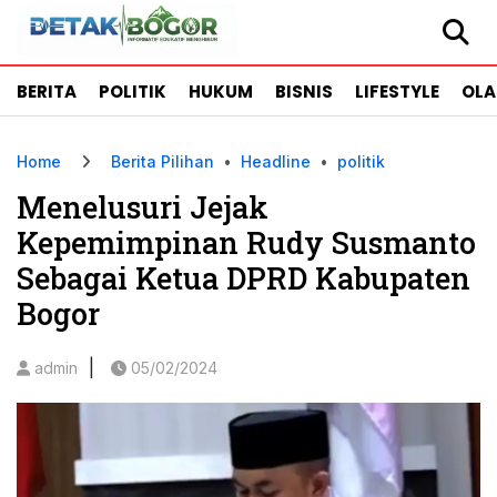
BERITA
POLITIK
HUKUM
BISNIS
LIFESTYLE
OL
Home
Berita Pilihan
•
Headline
•
politik
Menelusuri Jejak
Kepemimpinan Rudy Susmanto
Sebagai Ketua DPRD Kabupaten
Bogor
|
admin
05/02/2024