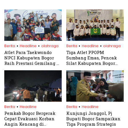
.
.
.
.
Berita
Headline
olahraga
Berita
Headline
olahraga
Atlet Para Taekwondo
Tiga Atlet PPOPM
NPCI Kabupaten Bogor
Sumbang Emas, Pencak
Raih Prestasi Gemilang di
Silat Kabupaten Bogor
Kejurnas Pancasila Cup
Bidik Prestasi Lebih
2025
Tinggi
.
.
Berita
Headline
Berita
Headline
Pemkab Bogor Bergerak
Kunjungi Jonggol, Pj
Cepat Evakuasi Korban
Bupati Bogor Sampaikan
Angin Kencang di
Tiga Program Strategis