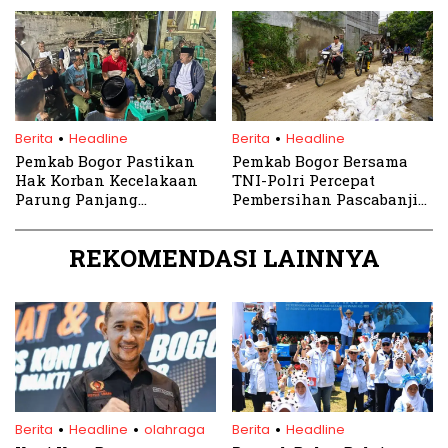
Pamijahan
.
.
Berita
Headline
Berita
Headline
Pemkab Bogor Pastikan
Pemkab Bogor Bersama
Hak Korban Kecelakaan
TNI-Polri Percepat
Parung Panjang
Pembersihan Pascabanjir
Terpenuhi
di Vila Nusa Indah
REKOMENDASI LAINNYA
.
.
.
Berita
Headline
olahraga
Berita
Headline