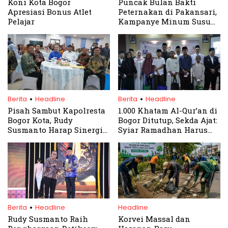
Koni Kota Bogor
Puncak Bulan Bakti
Apresiasi Bonus Atlet
Peternakan di Pakansari,
Pelajar
Kampanye Minum Susu
dan Makan Telur
Digelorakan
.
.
Berita
Headline
Berita
Headline
Pisah Sambut Kapolresta
1.000 Khatam Al-Qur’an di
Bogor Kota, Rudy
Bogor Ditutup, Sekda Ajat:
Susmanto Harap Sinergi
Syiar Ramadhan Harus
Jaga Kamtibmas
Terus Diperkuat
.
Berita
Headline
Headline
Rudy Susmanto Raih
Korvei Massal dan