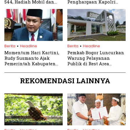
544, Hadiah Mobil dan
Penghargaan Kapolri
Moge!
Dukungan Pendirian SMA
Unggulan Kemala Taruna
Bhayangkara
.
.
Berita
Headline
Berita
Headline
Momentum Hari Kartini,
Pemkab Bogor Luncurkan
Rudy Susmanto Ajak
Warung Pelayanan
Pemerintah Kabupaten
Publik di Rest Area
Bogor Galakkan Program
Gunung Mas Puncak
Pemberdayaan
REKOMENDASI LAINNYA
Perempuan
.
.