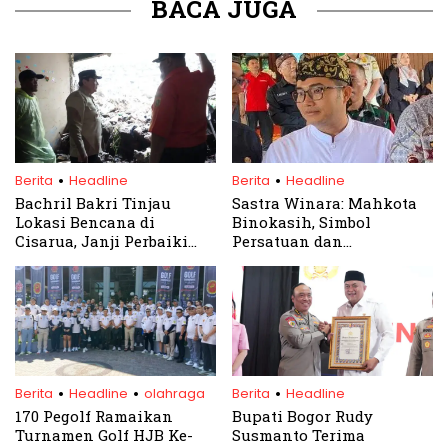
BACA JUGA
.
.
Berita
Headline
Berita
Headline
Bachril Bakri Tinjau
Sastra Winara: Mahkota
Lokasi Bencana di
Binokasih, Simbol
Cisarua, Janji Perbaiki
Persatuan dan
TPT untuk Cegah Luapan
Kebangkitan Budaya di
Air
Kabupaten Bogor
.
.
.
Berita
Headline
olahraga
Berita
Headline
170 Pegolf Ramaikan
Bupati Bogor Rudy
Turnamen Golf HJB Ke-
Susmanto Terima