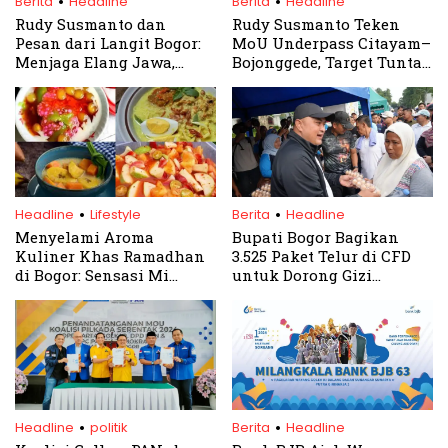
Berita
Headline
Berita
Headline
Rudy Susmanto dan
Rudy Susmanto Teken
Pesan dari Langit Bogor:
MoU Underpass Citayam–
Menjaga Elang Jawa,
Bojonggede, Target Tuntas
Menjaga Kehidupan dan
2027
Menjaga Simbol Bangsa
.
.
Headline
Lifestyle
Berita
Headline
Menyelami Aroma
Bupati Bogor Bagikan
Kuliner Khas Ramadhan
3.525 Paket Telur di CFD
di Bogor: Sensasi Mi
untuk Dorong Gizi
Glosor Hingga Soto
Masyarakat
Kuning yang Menggugah
Selera
.
.
Headline
politik
Berita
Headline