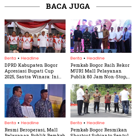
BACA JUGA
.
.
Berita
Headline
Berita
Headline
DPRD Kabupaten Bogor
Pemkab Bogor Raih Rekor
Apresiasi Bupati Cup
MURI Mall Pelayanan
2025, Sastra Winara: Ini
Publik 80 Jam Non-Stop,
Langkah Strategis Jaring
Rudy Susmanto Janjikan
Talenta Emas
Layanan Lebih Dekat ke
Warga
.
.
Berita
Headline
Berita
Headline
Resmi Beroperasi, Mall
Pemkab Bogor Resmikan
Pelayanan Publik Pemkab
Shortcut Subianto Sentul,