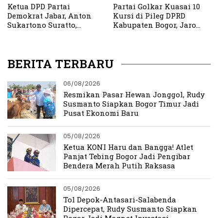
Ketua DPD Partai
Partai Golkar Kuasai 10
Demokrat Jabar, Anton
Kursi di Pileg DPRD
Sukartono Suratto,
Kabupaten Bogor, Jaro
Amanahkan Kursi DPR RI
Ade Sampaikan
di Dapil Jabar V
Terimakasih Pada
Masyarakat, Kader dan
BERITA TERBARU
Pengurus
06/08/2026
Resmikan Pasar Hewan Jonggol, Rudy
Susmanto Siapkan Bogor Timur Jadi
Pusat Ekonomi Baru
05/08/2026
Ketua KONI Haru dan Bangga! Atlet
Panjat Tebing Bogor Jadi Pengibar
Bendera Merah Putih Raksasa
05/08/2026
Tol Depok-Antasari-Salabenda
Dipercepat, Rudy Susmanto Siapkan