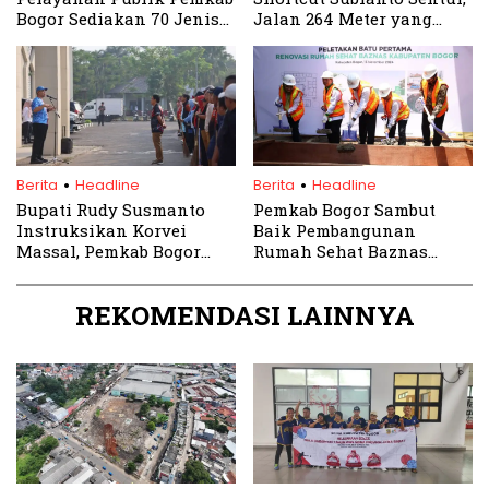
Bogor Sediakan 70 Jenis
Jalan 264 Meter yang
Layanan
Dongkrak Ekonomi Lokal
.
.
Berita
Headline
Berita
Headline
Bupati Rudy Susmanto
Pemkab Bogor Sambut
Instruksikan Korvei
Baik Pembangunan
Massal, Pemkab Bogor
Rumah Sehat Baznas
Bersihkan Kawasan
untuk Layanan
Pusat Pemerintahan
Kesehatan Gratis
REKOMENDASI LAINNYA