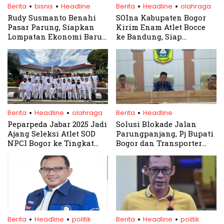
.
.
.
.
Berita
bisnis
Headline
Berita
Headline
olahraga
Rudy Susmanto Benahi
SOIna Kabupaten Bogor
Pasar Parung, Siapkan
Kirim Enam Atlet Bocce
Lompatan Ekonomi Baru
ke Bandung, Siap
Bogor Utara
Harumkan Nama Daerah
di Piala Gubernur Jabar
2025
.
.
.
Berita
Headline
olahraga
Berita
Headline
Peparpeda Jabar 2025 Jadi
Solusi Blokade Jalan
Ajang Seleksi Atlet SOD
Parungpanjang, Pj Bupati
NPCI Bogor ke Tingkat
Bogor dan Transporter
Nasional
Angkutan Tambang
Capai 8 Kesepakatan
.
.
.
.
Berita
Headline
politik
Berita
Headline
politik