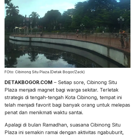
FOto: Cibinong Situ Plaza.(Detak Bogor/Zack)
DETAKBOGOR.COM
– Setiap sore, Cibinong Situ
Plaza menjadi magnet bagi warga sekitar. Terletak
strategis di tengah-tengah Kota Cibinong, tempat ini
telah menjadi favorit bagi banyak orang untuk melepas
penat dan menikmati waktu santai.
Apalagi di bulan Ramadhan, suasana Cibinong Situ
Plaza ini semakin ramai dengan aktivitas ngabuburit,