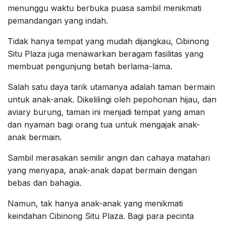
menunggu waktu berbuka puasa sambil menikmati
pemandangan yang indah.
Tidak hanya tempat yang mudah dijangkau, Cibinong
Situ Plaza juga menawarkan beragam fasilitas yang
membuat pengunjung betah berlama-lama.
Salah satu daya tarik utamanya adalah taman bermain
untuk anak-anak. Dikelilingi oleh pepohonan hijau, dan
aviary burung, taman ini menjadi tempat yang aman
dan nyaman bagi orang tua untuk mengajak anak-
anak bermain.
Sambil merasakan semilir angin dan cahaya matahari
yang menyapa, anak-anak dapat bermain dengan
bebas dan bahagia.
Namun, tak hanya anak-anak yang menikmati
keindahan Cibinong Situ Plaza. Bagi para pecinta