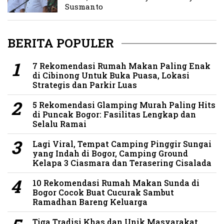
Susmanto
BERITA POPULER
7 Rekomendasi Rumah Makan Paling Enak
di Cibinong Untuk Buka Puasa, Lokasi
Strategis dan Parkir Luas
5 Rekomendasi Glamping Murah Paling Hits
di Puncak Bogor: Fasilitas Lengkap dan
Selalu Ramai
Lagi Viral, Tempat Camping Pinggir Sungai
yang Indah di Bogor, Camping Ground
Kelapa 3 Ciasmara dan Terasering Cisalada
10 Rekomendasi Rumah Makan Sunda di
Bogor Cocok Buat Cucurak Sambut
Ramadhan Bareng Keluarga
Tiga Tradisi Khas dan Unik Masyarakat