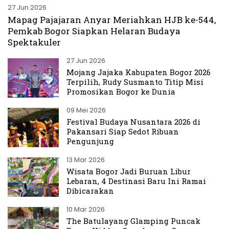
27 Jun 2026
Mapag Pajajaran Anyar Meriahkan HJB ke-544,
Pemkab Bogor Siapkan Helaran Budaya
Spektakuler
27 Jun 2026
Mojang Jajaka Kabupaten Bogor 2026
Terpilih, Rudy Susmanto Titip Misi
Promosikan Bogor ke Dunia
09 Mei 2026
Festival Budaya Nusantara 2026 di
Pakansari Siap Sedot Ribuan
Pengunjung
13 Mar 2026
Wisata Bogor Jadi Buruan Libur
Lebaran, 4 Destinasi Baru Ini Ramai
Dibicarakan
10 Mar 2026
The Batulayang Glamping Puncak