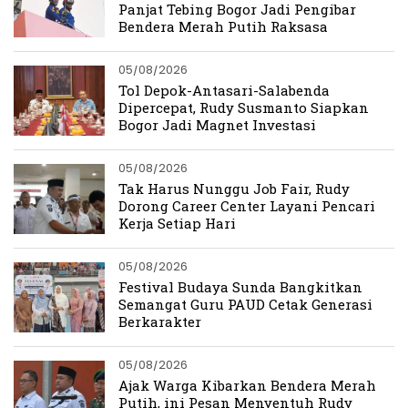
Panjat Tebing Bogor Jadi Pengibar
Bendera Merah Putih Raksasa
05/08/2026
Tol Depok-Antasari-Salabenda
Dipercepat, Rudy Susmanto Siapkan
Bogor Jadi Magnet Investasi
05/08/2026
Tak Harus Nunggu Job Fair, Rudy
Dorong Career Center Layani Pencari
Kerja Setiap Hari
05/08/2026
Festival Budaya Sunda Bangkitkan
Semangat Guru PAUD Cetak Generasi
Berkarakter
05/08/2026
Ajak Warga Kibarkan Bendera Merah
Putih, ini Pesan Menyentuh Rudy