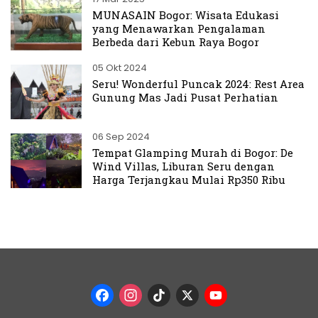
MUNASAIN Bogor: Wisata Edukasi
yang Menawarkan Pengalaman
Berbeda dari Kebun Raya Bogor
05 Okt 2024
Seru! Wonderful Puncak 2024: Rest Area
Gunung Mas Jadi Pusat Perhatian
06 Sep 2024
Tempat Glamping Murah di Bogor: De
Wind Villas, Liburan Seru dengan
Harga Terjangkau Mulai Rp350 Ribu
Facebook
Instagram
TikTok
X
YouTub
Channel