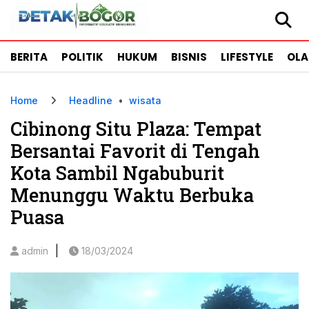
BERITA
POLITIK
HUKUM
BISNIS
LIFESTYLE
OL
Home
Headline
•
wisata
Cibinong Situ Plaza: Tempat
Bersantai Favorit di Tengah
Kota Sambil Ngabuburit
Menunggu Waktu Berbuka
Puasa
|
admin
18/03/2024