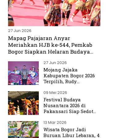
27 Jun 2026
Mapag Pajajaran Anyar
Meriahkan HJB ke-544, Pemkab
Bogor Siapkan Helaran Budaya
Spektakuler
27 Jun 2026
Mojang Jajaka
Kabupaten Bogor 2026
Terpilih, Rudy
Susmanto Titip Misi
09 Mei 2026
Promosikan Bogor ke
Dunia
Festival Budaya
Nusantara 2026 di
Pakansari Siap Sedot
Ribuan Pengunjung
13 Mar 2026
Wisata Bogor Jadi
Buruan Libur Lebaran, 4