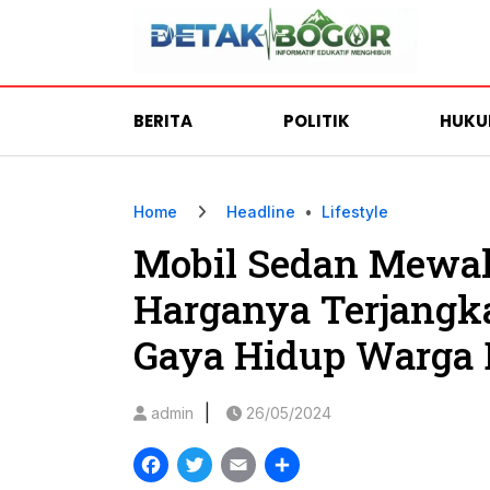
BERITA
POLITIK
HUK
Home
Headline
•
Lifestyle
Mobil Sedan Mewah
Harganya Terjangka
Gaya Hidup Warga 
|
admin
26/05/2024
Facebook
Twitter
Email
Share