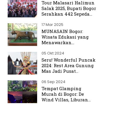
Tour Malasari Halimun
Salak 2025, Bupati Bogor
Serahkan 442 Sepeda
untuk Warga
17 Mar 2025
MUNASAIN Bogor:
Wisata Edukasi yang
Menawarkan
Pengalaman Berbeda
05 Okt 2024
dari Kebun Raya Bogor
Seru! Wonderful Puncak
2024: Rest Area Gunung
Mas Jadi Pusat
Perhatian
06 Sep 2024
Tempat Glamping
Murah di Bogor: De
Wind Villas, Liburan
Seru dengan Harga
Terjangkau Mulai Rp350
Ribu