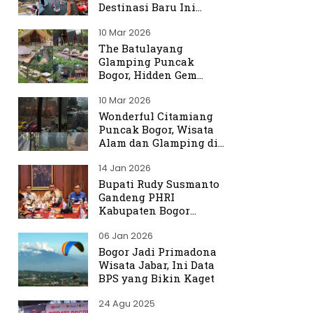
Destinasi Baru Ini
Ramai Dibicarakan
10 Mar 2026
The Batulayang
Glamping Puncak
Bogor, Hidden Gem
dengan Suasana Hutan
10 Mar 2026
yang Menenangkan
Wonderful Citamiang
Puncak Bogor, Wisata
Alam dan Glamping di
Hulu Ciliwung
14 Jan 2026
Bupati Rudy Susmanto
Gandeng PHRI
Kabupaten Bogor
Perkuat Tata Kelola
06 Jan 2026
Sektor Pariwisata
Bogor Jadi Primadona
Wisata Jabar, Ini Data
BPS yang Bikin Kaget
24 Agu 2025