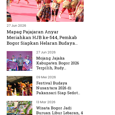
27 Jun 2026
Mapag Pajajaran Anyar
Meriahkan HJB ke-544, Pemkab
Bogor Siapkan Helaran Budaya
Spektakuler
27 Jun 2026
Mojang Jajaka
Kabupaten Bogor 2026
Terpilih, Rudy
Susmanto Titip Misi
09 Mei 2026
Promosikan Bogor ke
Dunia
Festival Budaya
Nusantara 2026 di
Pakansari Siap Sedot
Ribuan Pengunjung
13 Mar 2026
Wisata Bogor Jadi
Buruan Libur Lebaran, 4