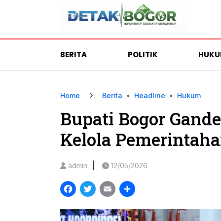
BERITA
POLITIK
HUK
Home
Berita
•
Headline
•
Hukum
Bupati Bogor Gand
Kelola Pemerintah
|
admin
12/05/2026
Facebook
Twitter
Email
Share