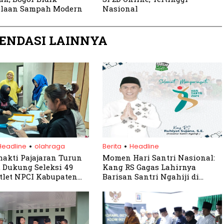
olaan Sampah Modern
Nasional
ENDASI LAINNYA
.
.
Headline
olahraga
Berita
Headline
akti Pajajaran Turun
Momen Hari Santri Nasional:
 Dukung Seleksi 49
Kang RS Gagas Lahirnya
tlet NPCI Kabupaten
Barisan Santri Ngahiji di
Bogor Barat