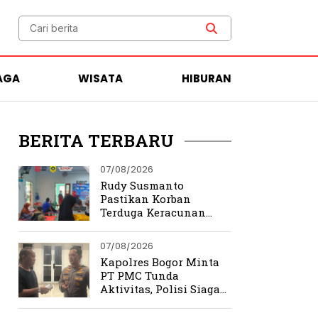
AGA
WISATA
HIBURAN
BERITA TERBARU
07/08/2026
Rudy Susmanto
Pastikan Korban
Terduga Keracunan
MBG Dapat Penanganan
Maksimal
07/08/2026
Kapolres Bogor Minta
PT PMC Tunda
Aktivitas, Polisi Siaga
Cegah Bentrokan di
Tamansari