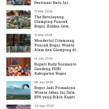
Destinasi Baru Ini
Ramai Dibicarakan
10 Mar 2026
The Batulayang
Glamping Puncak
Bogor, Hidden Gem
dengan Suasana Hutan
10 Mar 2026
yang Menenangkan
Wonderful Citamiang
Puncak Bogor, Wisata
Alam dan Glamping di
Hulu Ciliwung
14 Jan 2026
Bupati Rudy Susmanto
Gandeng PHRI
Kabupaten Bogor
Perkuat Tata Kelola
06 Jan 2026
Sektor Pariwisata
Bogor Jadi Primadona
Wisata Jabar, Ini Data
BPS yang Bikin Kaget
24 Agu 2025