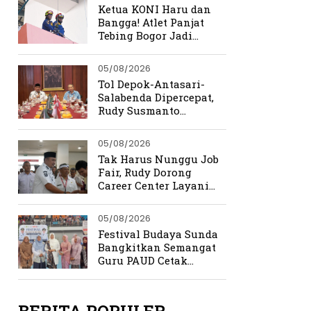
Ketua KONI Haru dan
Bangga! Atlet Panjat
Tebing Bogor Jadi
Pengibar Bendera
Merah Putih Raksasa
05/08/2026
Tol Depok-Antasari-
Salabenda Dipercepat,
Rudy Susmanto
Siapkan Bogor Jadi
Magnet Investasi
05/08/2026
Tak Harus Nunggu Job
Fair, Rudy Dorong
Career Center Layani
Pencari Kerja Setiap
Hari
05/08/2026
Festival Budaya Sunda
Bangkitkan Semangat
Guru PAUD Cetak
Generasi Berkarakter