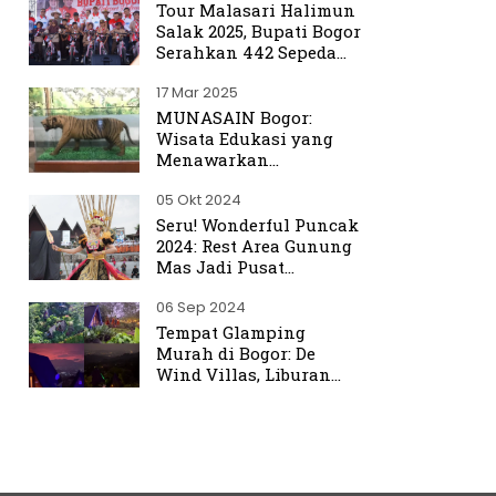
Tour Malasari Halimun
Salak 2025, Bupati Bogor
Serahkan 442 Sepeda
untuk Warga
17 Mar 2025
MUNASAIN Bogor:
Wisata Edukasi yang
Menawarkan
Pengalaman Berbeda
05 Okt 2024
dari Kebun Raya Bogor
Seru! Wonderful Puncak
2024: Rest Area Gunung
Mas Jadi Pusat
Perhatian
06 Sep 2024
Tempat Glamping
Murah di Bogor: De
Wind Villas, Liburan
Seru dengan Harga
Terjangkau Mulai Rp350
Ribu