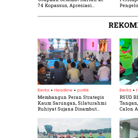
74 Kopassus, Apresiasi
Pengel
Dedikasi Prajurit
REKOM
.
.
.
Berita
Headline
politik
Berita
Membangun Peran Strategis
RSUD Bh
Kaum Sarungan, Silaturahmi
Tangan,
Ruhiyat Sujana Disambut
Calon A
Antusias Barisan Santri dan
Bogor
Kepala Kobong Pesantren