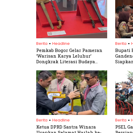
.
.
Berita
Headline
Berita
Pemkab Bogor Gelar Pameran
Bupati 
‘Warisan Karya Leluhur’
Gandeng
Dongkrak Literasi Budaya
Siapkan
Sunda
untuk 
.
.
Berita
Headline
Berita
Ketua DPRD Sastra Winara
PSEL G
Ucapkan Selamat Harlah ke-
Persiap