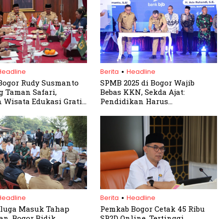
.
Headline
Berita
Headline
Bogor Rudy Susmanto
SPMB 2025 di Bogor Wajib
 Taman Safari,
Bebas KKN, Sekda Ajat:
 Wisata Edukasi Gratis
Pendidikan Harus
Warga
Berintegritas!
.
Headline
Berita
Headline
aluga Masuk Tahap
Pemkab Bogor Cetak 45 Ribu
an, Bogor Bidik
SP2D Online, Tertinggi