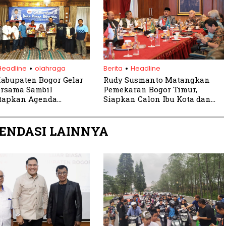
.
.
Headline
olahraga
Berita
Headline
abupaten Bogor Gelar
Rudy Susmanto Matangkan
ersama Sambil
Pemekaran Bogor Timur,
apkan Agenda
Siapkan Calon Ibu Kota dan
an dan Porprov 2026
Pusat Ekonomi Baru
ENDASI LAINNYA