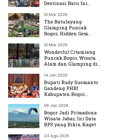
Destinasi Baru Ini
Ramai Dibicarakan
10 Mar 2026
The Batulayang
Glamping Puncak
Bogor, Hidden Gem
dengan Suasana Hutan
10 Mar 2026
yang Menenangkan
Wonderful Citamiang
Puncak Bogor, Wisata
Alam dan Glamping di
Hulu Ciliwung
14 Jan 2026
Bupati Rudy Susmanto
Gandeng PHRI
Kabupaten Bogor
Perkuat Tata Kelola
06 Jan 2026
Sektor Pariwisata
Bogor Jadi Primadona
Wisata Jabar, Ini Data
BPS yang Bikin Kaget
24 Agu 2025