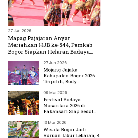
27 Jun 2026
Mapag Pajajaran Anyar
Meriahkan HJB ke-544, Pemkab
Bogor Siapkan Helaran Budaya
Spektakuler
27 Jun 2026
Mojang Jajaka
Kabupaten Bogor 2026
Terpilih, Rudy
Susmanto Titip Misi
09 Mei 2026
Promosikan Bogor ke
Dunia
Festival Budaya
Nusantara 2026 di
Pakansari Siap Sedot
Ribuan Pengunjung
13 Mar 2026
Wisata Bogor Jadi
Buruan Libur Lebaran, 4