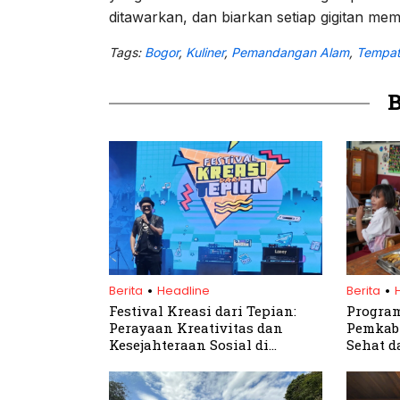
ditawarkan, dan biarkan setiap gigitan m
Tags:
Bogor
,
Kuliner
,
Pemandangan Alam
,
Tempat
.
.
Berita
Headline
Berita
Festival Kreasi dari Tepian:
Program
Perayaan Kreativitas dan
Pemkab 
Kesejahteraan Sosial di
Sehat d
Kabupaten Bogor