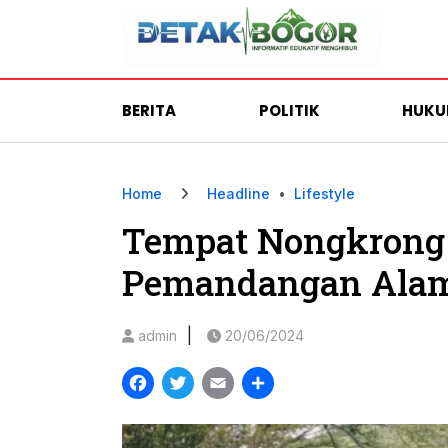
BERITA
POLITIK
HUK
Home
Headline
•
Lifestyle
Tempat Nongkrong 
Pemandangan Alam 
|
admin
20/06/2024
Facebook
Twitter
Email
Share