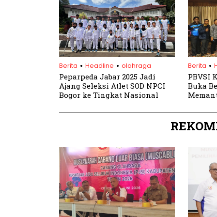
.
.
.
Berita
Headline
olahraga
Berita
Peparpeda Jabar 2025 Jadi
PBVSI K
Ajang Seleksi Atlet SOD NPCI
Buka B
Bogor ke Tingkat Nasional
Memant
Kejuara
REKOM