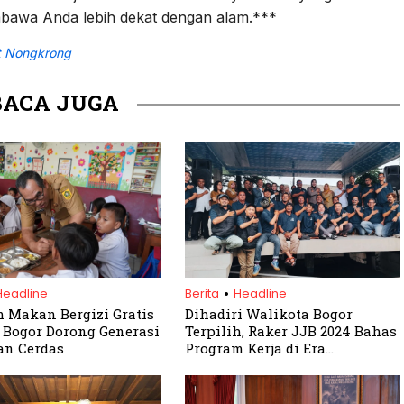
embawa Anda lebih dekat dengan alam.***
 Nongkrong
BACA JUGA
.
Headline
Berita
Headline
 Makan Bergizi Gratis
Dihadiri Walikota Bogor
Bogor Dorong Generasi
Terpilih, Raker JJB 2024 Bahas
an Cerdas
Program Kerja di Era
Kepemimpinan Baru