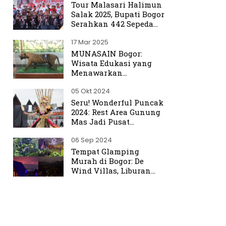
Tour Malasari Halimun
Salak 2025, Bupati Bogor
Serahkan 442 Sepeda
untuk Warga
17 Mar 2025
MUNASAIN Bogor:
Wisata Edukasi yang
Menawarkan
Pengalaman Berbeda
05 Okt 2024
dari Kebun Raya Bogor
Seru! Wonderful Puncak
2024: Rest Area Gunung
Mas Jadi Pusat
Perhatian
06 Sep 2024
Tempat Glamping
Murah di Bogor: De
Wind Villas, Liburan
Seru dengan Harga
Terjangkau Mulai Rp350
Ribu