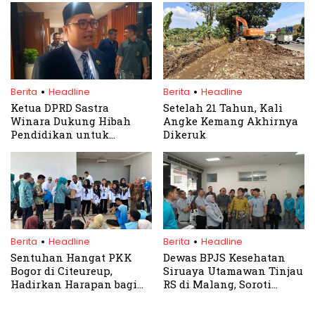
25 Menit dari Gerbang Tol
.
.
Berita
Headline
Berita
Headline
Ketua DPRD Sastra
Setelah 21 Tahun, Kali
Winara Dukung Hibah
Angke Kemang Akhirnya
Pendidikan untuk
Dikeruk
Madrasah dan Pesantren
.
.
Berita
Headline
Berita
Headline
Sentuhan Hangat PKK
Dewas BPJS Kesehatan
Bogor di Citeureup,
Siruaya Utamawan Tinjau
Hadirkan Harapan bagi
RS di Malang, Soroti
Lansia dan Anak
Waktu Tunggu dan
Berkebutuhan Khusus
Optimalisasi Layanan