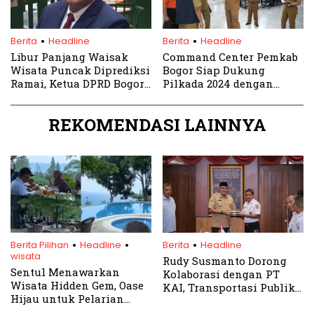
.
.
Berita
Headline
Berita
Headline
Libur Panjang Waisak
Command Center Pemkab
Wisata Puncak Diprediksi
Bogor Siap Dukung
Ramai, Ketua DPRD Bogor
Pilkada 2024 dengan
Ingatkan Bahaya Pungli
Teknologi Informasi
Mumpuni
REKOMENDASI LAINNYA
.
.
.
Berita Pilihan
Headline
Berita
Headline
wisata
Rudy Susmanto Dorong
Sentul Menawarkan
Kolaborasi dengan PT
Wisata Hidden Gem, Oase
KAI, Transportasi Publik
Hijau untuk Pelarian
Bogor Siap Naik Kelas
Akhir Pekan Anda! Cuma