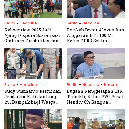
.
.
Berita
Headline
Berita
Headline
Kabogorfest 2025 Jadi
Pemkab Bogor Alokasikan
Ajang Dispora Sosialisasi
Anggaran BTT 100 M,
Olahraga Disabilitas dan
Ketua DPRD Sastra
Rekreasi
Winara Minta
Penanganan Bencana
Cepat dan Efektif Jelang
Idul Fitri
.
.
.
Berita
Headline
Berita
Headline
Hukum
Rudy Susmanto Resmikan
Dugaan Penggelapan Tak
Jembatan Kali Jantung,
Terbukti, Ketua PWI Pusat
ini Dampak bagi Warga
Hendry Ch Bangun
Pabuaran
Pertimbangkan Lapor
Balik