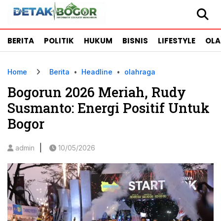
BERITA
POLITIK
HUKUM
BISNIS
LIFESTYLE
OL
Home
Berita
•
Headline
•
olahraga
Bogorun 2026 Meriah, Rudy
Susmanto: Energi Positif Untuk
Bogor
|
admin
10/05/2026