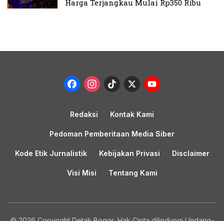
Harga Terjangkau Mulai Rp350 Ribu
Facebook
Instagram
TikTok
X
YouTub
Channel
Redaksi
Kontak Kami
Pedoman Pemberitaan Media Siber
Kode Etik Jurnalistik
Kebijakan Privasi
Disclaimer
Visi Misi
Tentang Kami
© 2026 Copyright Detak Bogor, Hak Cipta dilindungi Undang-