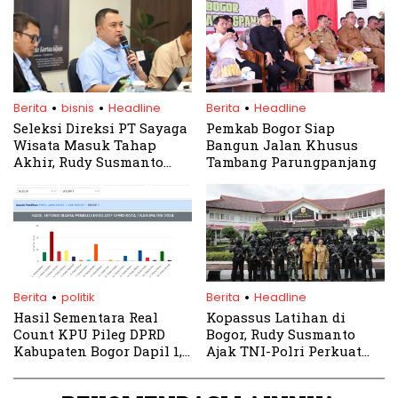
.
.
.
Berita
bisnis
Headline
Berita
Headline
Seleksi Direksi PT Sayaga
Pemkab Bogor Siap
Wisata Masuk Tahap
Bangun Jalan Khusus
Akhir, Rudy Susmanto
Tambang Parungpanjang
Tekankan BUMD Harus
Untung
.
.
Berita
politik
Berita
Headline
Hasil Sementara Real
Kopassus Latihan di
Count KPU Pileg DPRD
Bogor, Rudy Susmanto
Kabupaten Bogor Dapil 1,
Ajak TNI-Polri Perkuat
Gerindra Jauh
Sinergi Daerah
Melambung Tinggalkan