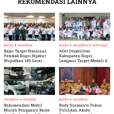
REKOMENDASI LAINNYA
PKS, Demokrat dan Golkar
Saling Kejar
.
.
.
Berita
Headline
Berita
Headline
olahraga
Kejar Target Nasional,
Atlet Disabilitas
Pemkab Bogor Ngebut
Kabupaten Bogor
Wujudkan 189 Gerai
Lampaui Target Medali di
Koperasi Merah Putih
Piala Gubernur Jabar 2024
.
.
Headline
Lifestyle
Berita
Headline
Rekomendasi Mobil
Rudy Susmanto Fokus
Murah Pengganti Raize
Pulihkan Akses