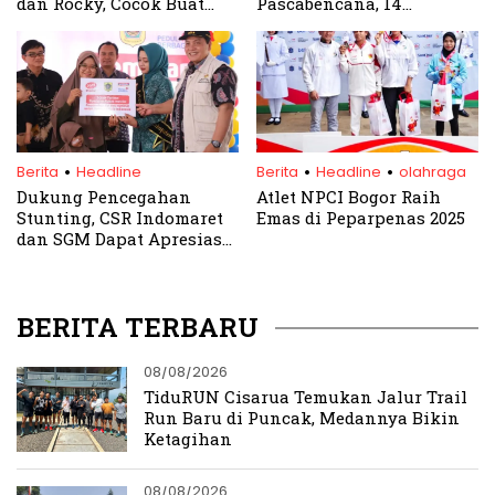
dan Rocky, Cocok Buat
Pascabencana, 14
Warga Bogor yang Punya
Jembatan Ditargetkan
Anggaran Terbatas
Selesai Sebelum Idul Adha
.
.
.
Berita
Headline
Berita
Headline
olahraga
Dukung Pencegahan
Atlet NPCI Bogor Raih
Stunting, CSR Indomaret
Emas di Peparpenas 2025
dan SGM Dapat Apresiasi
Pj Bupati Bogor
BERITA TERBARU
08/08/2026
TiduRUN Cisarua Temukan Jalur Trail
Run Baru di Puncak, Medannya Bikin
Ketagihan
08/08/2026