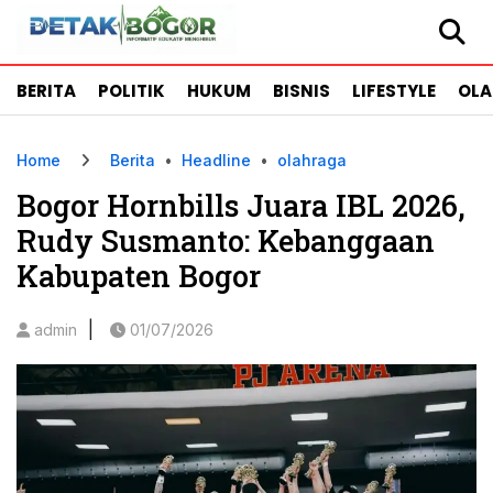
BERITA
POLITIK
HUKUM
BISNIS
LIFESTYLE
OL
Home
Berita
•
Headline
•
olahraga
Bogor Hornbills Juara IBL 2026,
Rudy Susmanto: Kebanggaan
Kabupaten Bogor
|
admin
01/07/2026