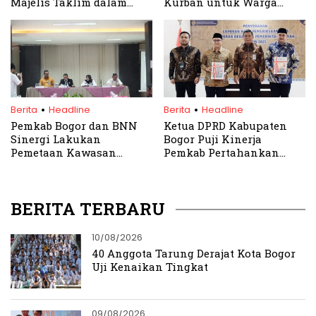
Majelis Taklim dalam
Kurban untuk Warga
Pemberdayaan
Klapanunggal
Perempuan
.
.
Berita
Headline
Berita
Headline
Pemkab Bogor dan BNN
Ketua DPRD Kabupaten
Sinergi Lakukan
Bogor Puji Kinerja
Pemetaan Kawasan
Pemkab Pertahankan
Rawan Narkoba
Opini WTP dari BPK
BERITA TERBARU
10/08/2026
40 Anggota Tarung Derajat Kota Bogor
Uji Kenaikan Tingkat
09/08/2026