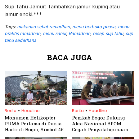
Sup Tahu Jamur: Tambahkan jamur kuping atau
jamur enoki.***
Tags:
makanan sehat ramadhan
,
menu berbuka puasa
,
menu
praktis ramadhan
,
menu sahur
,
Ramadhan
,
resep sup tahu
,
sup
tahu sederhana
BACA JUGA
.
.
Berita
Headline
Berita
Headline
Monumen Helikopter
Pemkab Bogor Dukung
PUMA Pertama di Dunia
Aksi Nasional BPOM
Hadir di Bogor, Simbol 45
Cegah Penyalahgunaan
Tahun Pengabdian Sang
OOT di Kalangan Remaja