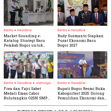
Penjaga Langit NKRI
.
.
Berita
Headline
Berita
Headline
Market Sounding e-
Rudy Susmanto Siapkan
Katalog: Strategi Baru
Pusat Ekonomi Baru
Pemkab Bogor untuk
Bogor 2027
Penyedia Jasa Konstruksi
.
.
.
Berita
Headline
olahraga
Berita
Headline
Frea dan Fajri Sabet
Bupati Bogor Resmi Buka
Medali Emas Cabor
Kabogorfest 2025: Dorong
Bulutangkis O2SN SMP
Pemulihan Ekonomi dan
Kabupaten Bogor 2024
Pelestarian Budaya Lokal