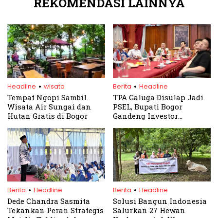
REKOMENDASI LAINNYA
.
.
Headline
wisata
Berita
Headline
Tempat Ngopi Sambil
TPA Galuga Disulap Jadi
Wisata Air Sungai dan
PSEL, Bupati Bogor
Hutan Gratis di Bogor
Gandeng Investor
Teknologi Modern
.
.
Berita
Headline
Berita
Headline
Dede Chandra Sasmita
Solusi Bangun Indonesia
Tekankan Peran Strategis
Salurkan 27 Hewan