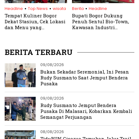
.
.
.
Headline
Top News
wisata
Berita
Headline
Tempat Kuliner Bogor
Bupati Bogor Dukung
Dekat Stasiun, Cek Lokasi
Penuh Sentul Bio-Town,
dan Menu yang
Kawasan Industri
Disediakan
Kesehatan yang Siap
Dorong Investasi Daerah
BERITA TERBARU
09/08/2026
Bukan Sekadar Seremonial, Ini Pesan
Rudy Susmanto Saat Jemput Bendera
Pusaka
09/08/2026
Rudy Susmanto Jemput Bendera
Pusaka Di Malasari, Kobarkan Kembali
Semangat Perjuangan
08/08/2026
TiduRUN Cisarua Temukan Jalur Trail