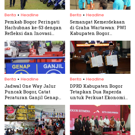
.
.
Berita
Headline
Berita
Headline
Pemkab Bogor Peringati
Semangat Kemerdekaan
Harhubnas ke-53 dengan
di Graha Wartawan: PWI
Refleksi dan Inovasi
Kabupaten Bogor
Transportasi
Rayakan HUT RI ke-79
.
.
Berita
Headline
Berita
Headline
Jadwal One Way Jalur
DPRD Kabupaten Bogor
Puncak Bogor, Catat
Tetapkan Dua Raperda
Peraturan Ganjil Genap
untuk Perkuat Ekonomi
Hari ini
Daerah