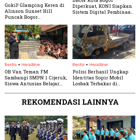
Gokil! Glamping Keren di
Diperkuat, KONI Siapkan
Alinson Sunset Hill
Sistem Digital Pembinaan
Puncak Bogor
Atlet
Pemandangan 2 Gunung
Serasa di Luar Negeri
.
.
Berita
Headline
Berita
Headline
OB Van Teman FM
Polisi Berhasil Ungkap
Sambangi SMPN 1 Cijeruk,
Identitas Sopir Mobil
Siswa Antusias Belajar
Losbak Terbakar di
Dunia Radio
Cibungbulang
REKOMENDASI LAINNYA