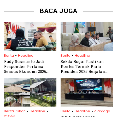
BACA JUGA
.
.
Berita
Headline
Berita
Headline
Rudy Susmanto Jadi
Sekda Bogor Pastikan
Responden Pertama
Kontes Ternak Piala
Sensus Ekonomi 2026,
Presiden 2025 Berjalan
Warga Bogor Diajak Beri
Sukses
Data Akurat
.
.
.
.
Berita Pilihan
Headline
Berita
Headline
olahraga
wisata
DBON Kota Bogor