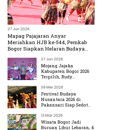
27 Jun 2026
Mapag Pajajaran Anyar
Meriahkan HJB ke-544, Pemkab
Bogor Siapkan Helaran Budaya
Spektakuler
27 Jun 2026
Mojang Jajaka
Kabupaten Bogor 2026
Terpilih, Rudy
Susmanto Titip Misi
09 Mei 2026
Promosikan Bogor ke
Dunia
Festival Budaya
Nusantara 2026 di
Pakansari Siap Sedot
Ribuan Pengunjung
13 Mar 2026
Wisata Bogor Jadi
Buruan Libur Lebaran, 4