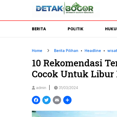
BERITA
POLITIK
HUK
Home
Berita Pilihan
•
Headline
•
wisa
10 Rekomendasi Tem
Cocok Untuk Libur
|
admin
31/03/2024
Facebook
Twitter
Email
Share