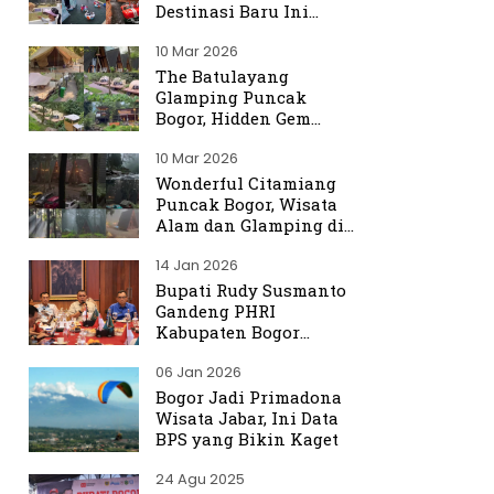
Destinasi Baru Ini
Ramai Dibicarakan
10 Mar 2026
The Batulayang
Glamping Puncak
Bogor, Hidden Gem
dengan Suasana Hutan
10 Mar 2026
yang Menenangkan
Wonderful Citamiang
Puncak Bogor, Wisata
Alam dan Glamping di
Hulu Ciliwung
14 Jan 2026
Bupati Rudy Susmanto
Gandeng PHRI
Kabupaten Bogor
Perkuat Tata Kelola
06 Jan 2026
Sektor Pariwisata
Bogor Jadi Primadona
Wisata Jabar, Ini Data
BPS yang Bikin Kaget
24 Agu 2025