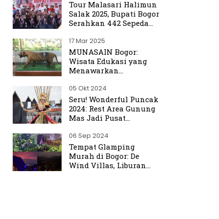
Tour Malasari Halimun
Salak 2025, Bupati Bogor
Serahkan 442 Sepeda
untuk Warga
17 Mar 2025
MUNASAIN Bogor:
Wisata Edukasi yang
Menawarkan
Pengalaman Berbeda
05 Okt 2024
dari Kebun Raya Bogor
Seru! Wonderful Puncak
2024: Rest Area Gunung
Mas Jadi Pusat
Perhatian
06 Sep 2024
Tempat Glamping
Murah di Bogor: De
Wind Villas, Liburan
Seru dengan Harga
Terjangkau Mulai Rp350
Ribu