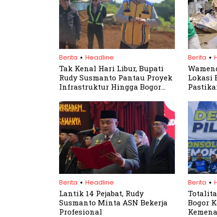
.
.
Berita
Headline
Berita
Tak Kenal Hari Libur, Bupati
Wamend
Rudy Susmanto Pantau Proyek
Lokasi B
Infrastruktur Hingga Bogor
Pastika
Barat
Optima
.
.
Berita
Headline
Berita
Lantik 14 Pejabat, Rudy
Totalit
Susmanto Minta ASN Bekerja
Bogor K
Profesional
Kemena