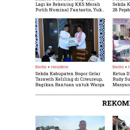
Lagi ke Rekening KKS Merah
Sekda K
Putih Nominal Fantastis, Yuk
28 Peja
Cek Penerima Bantuan Terbaru
.
.
Berita
Headline
Berita
Sekda Kabupaten Bogor Gelar
Ketua D
Tarawih Keliling di Citeureup,
Rudy Su
Bagikan Bantuan untuk Warga
Masyar
Reses
REKOM