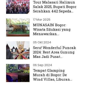
Tour Malasari Halimun
Salak 2025, Bupati Bogor
Serahkan 442 Sepeda
untuk Warga
17 Mar 2025
MUNASAIN Bogor:
Wisata Edukasi yang
Menawarkan
Pengalaman Berbeda
05 Okt 2024
dari Kebun Raya Bogor
Seru! Wonderful Puncak
2024: Rest Area Gunung
Mas Jadi Pusat
Perhatian
06 Sep 2024
Tempat Glamping
Murah di Bogor: De
Wind Villas, Liburan
Seru dengan Harga
Terjangkau Mulai Rp350
Ribu