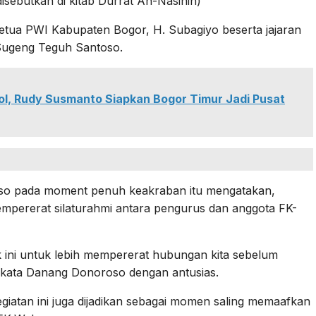
isebutkan di kitab Durrat An-Nasihin)
 Ketua PWI Kabupaten Bogor, H. Subagiyo beserta jajaran
 Sugeng Teguh Santoso.
l, Rudy Susmanto Siapkan Bogor Timur Jadi Pusat
so pada moment penuh keakraban itu mengatakan,
mpererat silaturahmi antara pengurus dan anggota FK-
ini untuk lebih mempererat hubungan kita sebelum
kata Danang Donoroso dengan antusias.
kegiatan ini juga dijadikan sebagai momen saling memaafkan