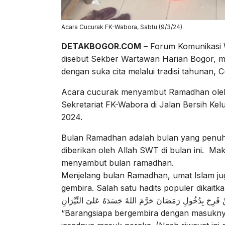
Acara Cucurak FK-Wabora, Sabtu (9/3/24).
DETAKBOGOR.COM
– Forum Komunikasi 
disebut Sekber Wartawan Harian Bogor, m
dengan suka cita melalui tradisi tahunan, 
Acara cucurak menyambut Ramadhan oleh p
Sekretariat FK-Wabora di Jalan Bersih Ke
2024.
Bulan Ramadhan adalah bulan yang penuh
diberikan oleh Allah SWT di bulan ini. Ma
menyambut bulan ramadhan.
Menjelang bulan Ramadhan, umat Islam ju
gembira. Salah satu hadits populer dikai
 ﻓَﺮِﺡَ ﺑِﺪُﺧُﻮﻝِ ﺭَﻣَﻀَﺎﻥَ ﺣَﺮَّﻡَ ﺍﻟﻠﻪُ ﺟَﺴَﺪَﻩُ ﻋَﻠﻰَ ﺍﻟﻨِّﻴْﺮَﺍﻥِ
“Barangsiapa bergembira dengan masukn