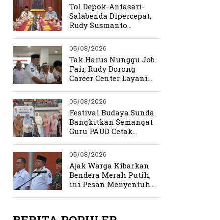
Tol Depok-Antasari-
Salabenda Dipercepat,
Rudy Susmanto
Siapkan Bogor Jadi
Magnet Investasi
05/08/2026
Tak Harus Nunggu Job
Fair, Rudy Dorong
Career Center Layani
Pencari Kerja Setiap
Hari
05/08/2026
Festival Budaya Sunda
Bangkitkan Semangat
Guru PAUD Cetak
Generasi Berkarakter
05/08/2026
Ajak Warga Kibarkan
Bendera Merah Putih,
ini Pesan Menyentuh
Rudy Susmanto