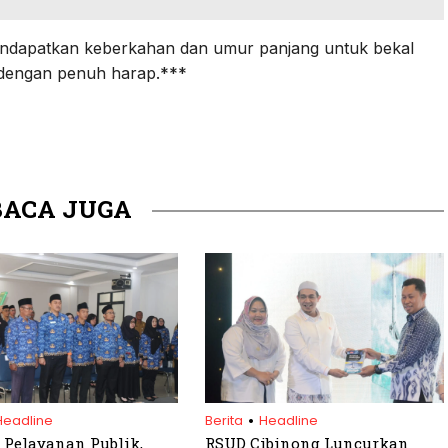
endapatkan keberkahan dan umur panjang untuk bekal
 dengan penuh harap.***
BACA JUGA
.
Headline
Berita
Headline
 Pelayanan Publik,
RSUD Cibinong Luncurkan