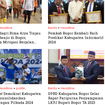
.
Headline
Berita
Headline
agri Bima Arya Tinjau
Pemkab Bogor Kembali Raih
anjir di Bogor,
Predikat Kabupaten Informatif
n Mitigasi Berjalan
2024
l
.
.
Headline
politik
Berita
Headline
as! Demokrat Kabupaten
DPRD Kabupaten Bogor Gelar
onsolidasikan
Rapat Paripurna Penyampaian
ngan Pilkada 2024
LKPJ Bupati Bogor TA 2023