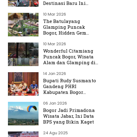
Destinasi Baru Ini
Ramai Dibicarakan
10 Mar 2026
The Batulayang
Glamping Puncak
Bogor, Hidden Gem
dengan Suasana Hutan
10 Mar 2026
yang Menenangkan
Wonderful Citamiang
Puncak Bogor, Wisata
Alam dan Glamping di
Hulu Ciliwung
14 Jan 2026
Bupati Rudy Susmanto
Gandeng PHRI
Kabupaten Bogor
Perkuat Tata Kelola
06 Jan 2026
Sektor Pariwisata
Bogor Jadi Primadona
Wisata Jabar, Ini Data
BPS yang Bikin Kaget
24 Agu 2025