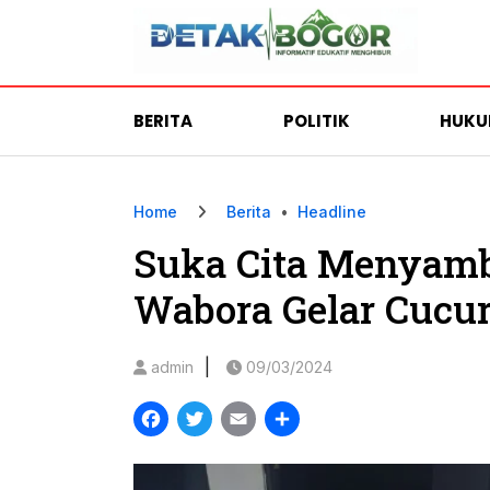
BERITA
POLITIK
HUK
Home
Berita
•
Headline
Suka Cita Menyamb
Wabora Gelar Cucu
|
admin
09/03/2024
Facebook
Twitter
Email
Share