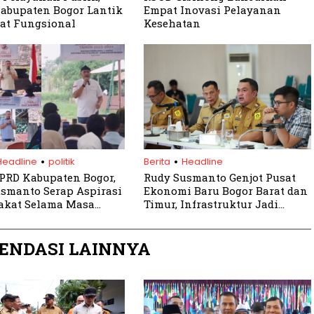
abupaten Bogor Lantik
Empat Inovasi Pelayanan
bat Fungsional
Kesehatan
.
.
Headline
politik
Berita
Headline
PRD Kabupaten Bogor,
Rudy Susmanto Genjot Pusat
smanto Serap Aspirasi
Ekonomi Baru Bogor Barat dan
akat Selama Masa
Timur, Infrastruktur Jadi
Prioritas 2026
ENDASI LAINNYA