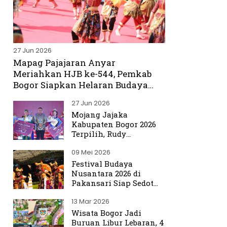
27 Jun 2026
Mapag Pajajaran Anyar
Meriahkan HJB ke-544, Pemkab
Bogor Siapkan Helaran Budaya
Spektakuler
27 Jun 2026
Mojang Jajaka
Kabupaten Bogor 2026
Terpilih, Rudy
Susmanto Titip Misi
09 Mei 2026
Promosikan Bogor ke
Dunia
Festival Budaya
Nusantara 2026 di
Pakansari Siap Sedot
Ribuan Pengunjung
13 Mar 2026
Wisata Bogor Jadi
Buruan Libur Lebaran, 4