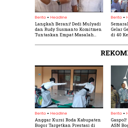
.
.
Berita
Headline
Berita
Langkah Berani! Dedi Mulyadi
Semarak
dan Rudy Susmanto Komitmen
Gelar G
Tuntaskan Empat Masalah
di 40 K
Besar di Kabupaten Bogor
REKOM
.
.
Berita
Headline
Berita
Anggar Kursi Roda Kabupaten
Gaspol!
Bogor Targetkan Prestasi di
ASN Bog