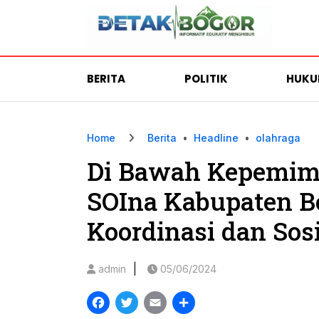
BERITA
POLITIK
HUK
Home
Berita
•
Headline
•
olahraga
Di Bawah Kepemim
SOIna Kabupaten B
Koordinasi dan Sosi
|
admin
05/06/2024
Facebook
Twitter
Email
Share