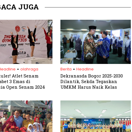
BACA JUGA
.
.
Headline
olahraga
Berita
Headline
uler! Atlet Senam
Dekranasda Bogor 2025-2030
abet 3 Emas di
Dilantik, Sekda Tegaskan
ia Open Senam 2024
UMKM Harus Naik Kelas