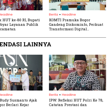
.
Headline
Berita
Headline
 HUT ke-80 RI, Bupati
KOMTI Pramuka Bogor
ebyar Layanan Publik
Gandeng Diskominfo, Perkuat
ecamatan
Transformasi Digital
Kepramukaan
ENDASI LAINNYA
.
Headline
Berita
Headline
 Rudy Susmanto Ajak
IPW: Refleksi HUT Polri Ke 78,
or Berlari Kejar
Catatan Prestasi dan