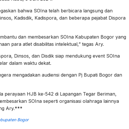
gaskan bahwa SOIna telah berbicara langsung dan
sos, Kadisdik, Kadispora, dan beberapa pejabat Dispora
membantu dan membesarkan SOIna Kabupaten Bogor yang
n para atlet disabilitas intelektual,” tegas Ary.
spora, Dinsos, dan Disdik siap mendukung event SOIna
lar dalam waktu dekat.
segera mengadakan audiensi dengan Pj Bupati Bogor dan
da perayaan HJB ke-542 di Lapangan Tegar Beriman,
mbesarkan SOIna seperti organisasi olahraga lainnya
ng Ary.***
abupaten Bogor