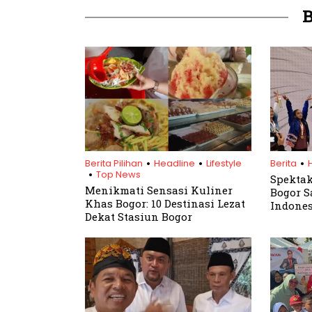
.
.
.
.
Berita Pilihan
Headline
Lifestyle
Berita
Top News
Spektak
Menikmati Sensasi Kuliner
Bogor S
Khas Bogor: 10 Destinasi Lezat
Indones
Dekat Stasiun Bogor