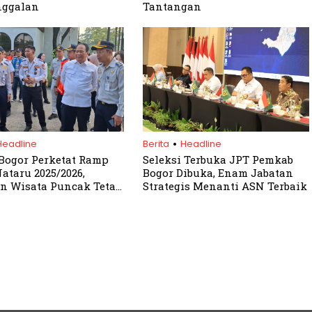
nggalan
Tantangan
.
Headline
Berita
Headline
Bogor Perketat Ramp
Seleksi Terbuka JPT Pemkab
ataru 2025/2026,
Bogor Dibuka, Enam Jabatan
n Wisata Puncak Tetap
Strategis Menanti ASN Terbaik
rimadona