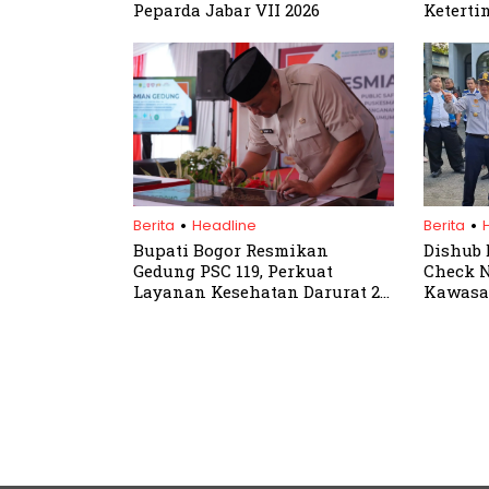
Peparda Jabar VII 2026
Keterti
.
.
Berita
Headline
Berita
Bupati Bogor Resmikan
Dishub 
Gedung PSC 119, Perkuat
Check N
Layanan Kesehatan Darurat 24
Kawasa
Jam Terpadu
Jadi P