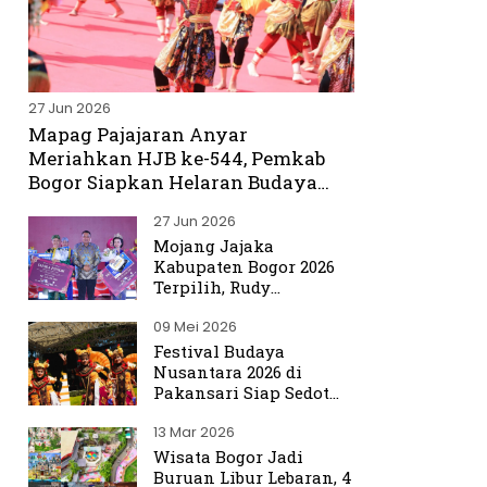
27 Jun 2026
Mapag Pajajaran Anyar
Meriahkan HJB ke-544, Pemkab
Bogor Siapkan Helaran Budaya
Spektakuler
27 Jun 2026
Mojang Jajaka
Kabupaten Bogor 2026
Terpilih, Rudy
Susmanto Titip Misi
09 Mei 2026
Promosikan Bogor ke
Dunia
Festival Budaya
Nusantara 2026 di
Pakansari Siap Sedot
Ribuan Pengunjung
13 Mar 2026
Wisata Bogor Jadi
Buruan Libur Lebaran, 4