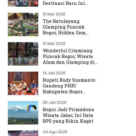
Destinasi Baru Ini
Ramai Dibicarakan
10 Mar 2026
The Batulayang
Glamping Puncak
Bogor, Hidden Gem
dengan Suasana Hutan
10 Mar 2026
yang Menenangkan
Wonderful Citamiang
Puncak Bogor, Wisata
Alam dan Glamping di
Hulu Ciliwung
14 Jan 2026
Bupati Rudy Susmanto
Gandeng PHRI
Kabupaten Bogor
Perkuat Tata Kelola
06 Jan 2026
Sektor Pariwisata
Bogor Jadi Primadona
Wisata Jabar, Ini Data
BPS yang Bikin Kaget
24 Agu 2025