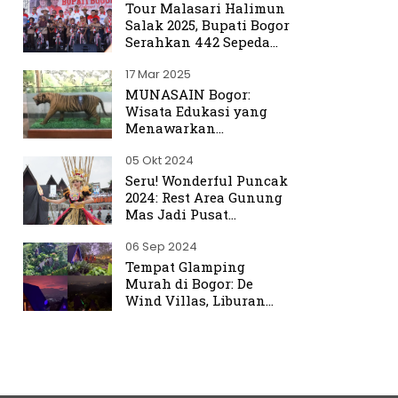
Tour Malasari Halimun
Salak 2025, Bupati Bogor
Serahkan 442 Sepeda
untuk Warga
17 Mar 2025
MUNASAIN Bogor:
Wisata Edukasi yang
Menawarkan
Pengalaman Berbeda
05 Okt 2024
dari Kebun Raya Bogor
Seru! Wonderful Puncak
2024: Rest Area Gunung
Mas Jadi Pusat
Perhatian
06 Sep 2024
Tempat Glamping
Murah di Bogor: De
Wind Villas, Liburan
Seru dengan Harga
Terjangkau Mulai Rp350
Ribu