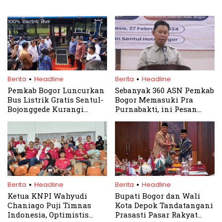
.
.
Berita
Headline
Berita
Headline
Pemkab Bogor Luncurkan
Sebanyak 360 ASN Pemkab
Bus Listrik Gratis Sentul-
Bogor Memasuki Pra
Bojonggede Kurangi
Purnabakti, ini Pesan
Polusi Udara
Asmawa Tosepu
.
.
Berita
Headline
Berita
Headline
Ketua KNPI Wahyudi
Bupati Bogor dan Wali
Chaniago Puji Timnas
Kota Depok Tandatangani
Indonesia, Optimistis
Prasasti Pasar Rakyat