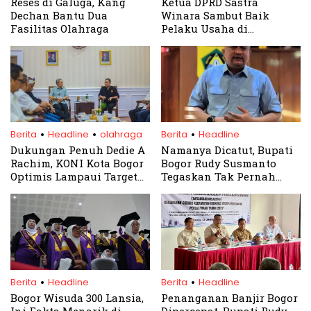
Reses di Galuga, Kang
Ketua DPRD Sastra
Dechan Bantu Dua
Winara Sambut Baik
Fasilitas Olahraga
Pelaku Usaha di
Kabupaten Bogor
.
.
.
Berita
Headline
olahraga
Berita
Headline
Dukungan Penuh Dedie A
Namanya Dicatut, Bupati
Rachim, KONI Kota Bogor
Bogor Rudy Susmanto
Optimis Lampaui Target
Tegaskan Tak Pernah
Emas di Porprov Jabar
Jadi Pembina Media
2026
.
.
Berita
Headline
Berita
Headline
Bogor Wisuda 300 Lansia,
Penanganan Banjir Bogor
Ini Fakta Menarik di
Dipercepat, Bupati Rudy