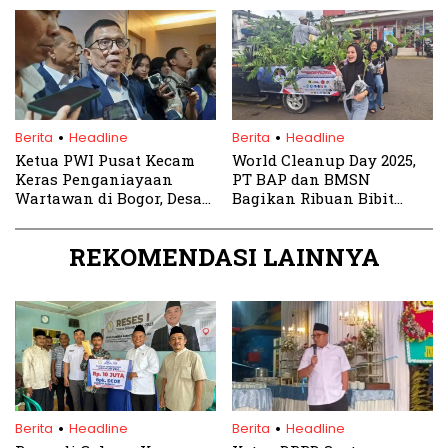
Lanjutkan Tren Menang
Citayam, Simbol Sinergi
atas Vietnam
Dua Daerah
.
.
Berita
Headline
Berita
Headline
Ketua PWI Pusat Kecam
World Cleanup Day 2025,
Keras Penganiayaan
PT BAP dan BMSN
Wartawan di Bogor, Desak
Bagikan Ribuan Bibit
Polisi Segera Usut Kasus
Pohon di Puncak Cisarua
REKOMENDASI LAINNYA
.
.
Berita
Headline
Berita
Headline