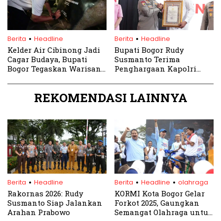
.
.
Berita
Headline
Berita
Headline
Kelder Air Cibinong Jadi
Bupati Bogor Rudy
Cagar Budaya, Bupati
Susmanto Terima
Bogor Tegaskan Warisan
Penghargaan Kapolri
Sejarah Bangsa
Dukungan Pendirian SMA
Unggulan Kemala Taruna
REKOMENDASI LAINNYA
Bhayangkara
.
.
.
Berita
Headline
Berita
Headline
olahraga
Rakornas 2026: Rudy
KORMI Kota Bogor Gelar
Susmanto Siap Jalankan
Forkot 2025, Gaungkan
Arahan Prabowo
Semangat Olahraga untuk