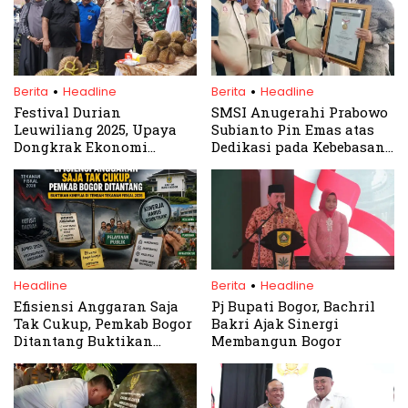
.
.
Berita
Headline
Berita
Headline
Festival Durian
SMSI Anugerahi Prabowo
Leuwiliang 2025, Upaya
Subianto Pin Emas atas
Dongkrak Ekonomi
Dedikasi pada Kebebasan
Petani dan UMKM
Pers
.
Headline
Berita
Headline
Efisiensi Anggaran Saja
Pj Bupati Bogor, Bachril
Tak Cukup, Pemkab Bogor
Bakri Ajak Sinergi
Ditantang Buktikan
Membangun Bogor
Kinerja di Tengah
Tekanan Fiskal 2026