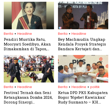
Semua Kalangan
.
.
Berita
Headline
Berita
Headline
Pendiri Mustika Ratu,
Bey Machmudin Ungkap
Mooryati Soedibyo, Akan
Kendala Proyek Strategis
Dimakamkan di Tapos,
Bandara Kertajati dan
Bogor
PLTSA Legok Nangka
.
.
.
Berita
Headline
Berita
Headline
politik
Festival Ternak dan Seni
Ketua DPD PKS Kabupaten
Ketangkasan Domba 2024,
Bogor ‘Ngebet Kawinkan’
Dorong Sinergi
Rudy Susmanto – KH.
Peternakan dan
Agus Salim
Pariwisata