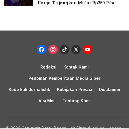
Harga Terjangkau Mulai Rp350 Ribu
Facebook
Instagram
TikTok
X
YouTub
Channel
Redaksi
Kontak Kami
Pedoman Pemberitaan Media Siber
Kode Etik Jurnalistik
Kebijakan Privasi
Disclaimer
Visi Misi
Tentang Kami
© 2026 Copyright Detak Bogor, Hak Cipta dilindungi Undang-