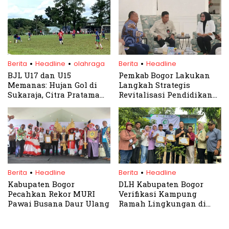
SMP dan SMA
.
.
.
Berita
Headline
olahraga
Berita
Headline
BJL U17 dan U15
Pemkab Bogor Lakukan
Memanas: Hujan Gol di
Langkah Strategis
Sukaraja, Citra Pratama
Revitalisasi Pendidikan
Pesta 9 Gol
dan Pelatihan Vokasi
.
.
Berita
Headline
Berita
Headline
Kabupaten Bogor
DLH Kabupaten Bogor
Pecahkan Rekor MURI
Verifikasi Kampung
Pawai Busana Daur Ulang
Ramah Lingkungan di
Kecamatan Gunung Putri