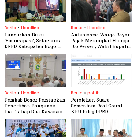
.
.
Berita
Headline
Berita
Headline
Luncurkan Buku
Antusiasme Warga Bayar
‘Emansipasi’, Sekretaris
Pajak Meningkat Hingga
DPRD Kabupaten Bogor
105 Persen, Wakil Bupati
Dorong Transparansi dan
Bogor Tinjau Langsung
Penguatan Dewan
Pelayanan Samsat
Cibinong
.
.
Berita
Headline
Berita
politik
Pemkab Bogor Persiapkan
Perolehan Suara
Penertiban Bangunan
Sementara Real Count
Liar Tahap Dua Kawasan
KPU Pileg DPRD
Puncak Tahap Dua
Kabupaten Bogor Dapil 2,
Partai Gerindra Kuasai
Puncak Perolehan Suara