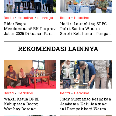
.
.
.
Berita
Headline
olahraga
Berita
Headline
Rider Bogor
Hadiri Launching SPPG
Mendominasi! BK Porprov
Polri, Sastra Winara
Jabar 2025 Dikuasai Para
Soroti Ketahanan Pangan
Juara Muda
Bogor
REKOMENDASI LAINNYA
.
.
Berita
Headline
Berita
Headline
Wakil Ketua DPRD
Rudy Susmanto Resmikan
Kabupaten Bogor,
Jembatan Kali Jantung,
Wanhay Dorong
ini Dampak bagi Warga
Pemerataan Ruang Kelas
Pabuaran