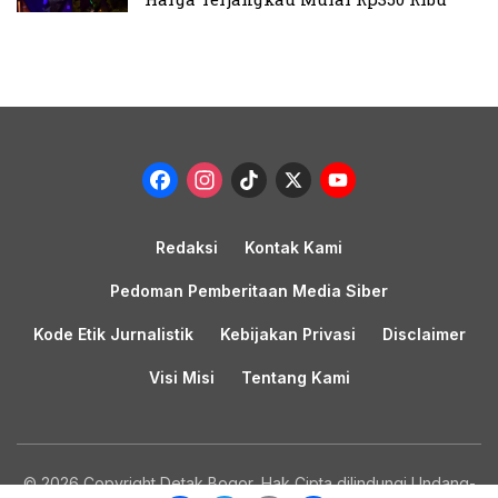
Facebook
Instagram
TikTok
X
YouTub
Channel
Redaksi
Kontak Kami
Pedoman Pemberitaan Media Siber
Kode Etik Jurnalistik
Kebijakan Privasi
Disclaimer
Visi Misi
Tentang Kami
© 2026 Copyright Detak Bogor, Hak Cipta dilindungi Undang-