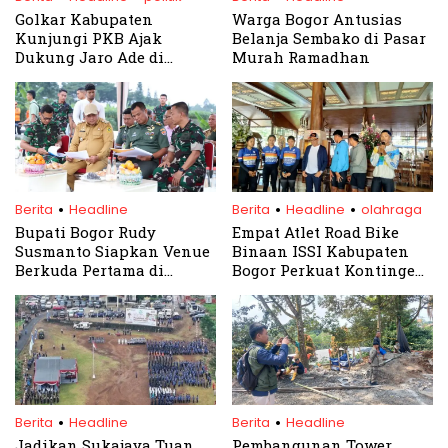
Golkar Kabupaten
Warga Bogor Antusias
Kunjungi PKB Ajak
Belanja Sembako di Pasar
Dukung Jaro Ade di
Murah Ramadhan
Pilkada 2024
.
.
.
Berita
Headline
Berita
Headline
olahraga
Bupati Bogor Rudy
Empat Atlet Road Bike
Susmanto Siapkan Venue
Binaan ISSI Kabupaten
Berkuda Pertama di
Bogor Perkuat Kontingen
Pakansari, Kolaborasi
Jabar di PON XXI 2024
dengan Kavaleri Militer
.
.
Berita
Headline
Berita
Headline
Jadikan Sukajaya Tuan
Pembangunan Tower