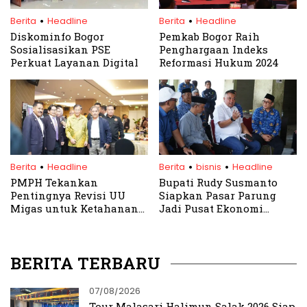
.
.
Berita
Headline
Berita
Headline
Diskominfo Bogor
Pemkab Bogor Raih
Sosialisasikan PSE
Penghargaan Indeks
Perkuat Layanan Digital
Reformasi Hukum 2024
.
.
.
Berita
Headline
Berita
bisnis
Headline
PMPH Tekankan
Bupati Rudy Susmanto
Pentingnya Revisi UU
Siapkan Pasar Parung
Migas untuk Ketahanan
Jadi Pusat Ekonomi
Energi Nasional
Modern Terintegrasi
BERITA TERBARU
07/08/2026
Tour Malasari Halimun Salak 2026 Siap