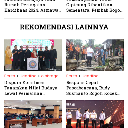
Rumah Peringatan
Cipicung Dihentikan
Hardiknas 2024, Asmawa
Sementara, Pemkab Bogor
Tosepu: ASN harus siap
Tegas Tunggu Izin PBG
ditempatkan di mana saja
REKOMENDASI LAINNYA
.
.
.
Berita
Headline
olahraga
Berita
Headline
Dispora Komitmen
Respons Cepat
Tanamkan Nilai Budaya
Pascabencana, Rudy
Lewat Permainan
Susmanto Rogoh Kocek
Tradisional di Sekolah
Pribadi Perbaiki
Jembatan Cipicung