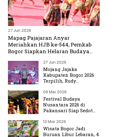
27 Jun 2026
Mapag Pajajaran Anyar
Meriahkan HJB ke-544, Pemkab
Bogor Siapkan Helaran Budaya
Spektakuler
27 Jun 2026
Mojang Jajaka
Kabupaten Bogor 2026
Terpilih, Rudy
Susmanto Titip Misi
09 Mei 2026
Promosikan Bogor ke
Dunia
Festival Budaya
Nusantara 2026 di
Pakansari Siap Sedot
Ribuan Pengunjung
13 Mar 2026
Wisata Bogor Jadi
Buruan Libur Lebaran, 4