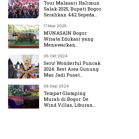
Tour Malasari Halimun
Salak 2025, Bupati Bogor
Serahkan 442 Sepeda
untuk Warga
17 Mar 2025
MUNASAIN Bogor:
Wisata Edukasi yang
Menawarkan
Pengalaman Berbeda
05 Okt 2024
dari Kebun Raya Bogor
Seru! Wonderful Puncak
2024: Rest Area Gunung
Mas Jadi Pusat
Perhatian
06 Sep 2024
Tempat Glamping
Murah di Bogor: De
Wind Villas, Liburan
Seru dengan Harga
Terjangkau Mulai Rp350
Ribu