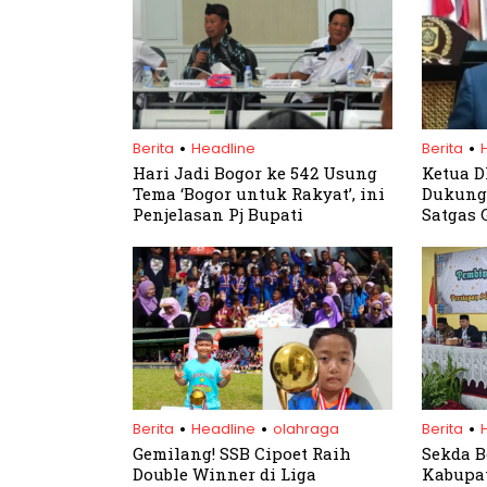
.
.
Berita
Headline
Berita
Hari Jadi Bogor ke 542 Usung
Ketua 
Tema ‘Bogor untuk Rakyat’, ini
Dukung
Penjelasan Pj Bupati
Satgas 
Tamban
Parung
.
.
.
Berita
Headline
olahraga
Berita
Gemilang! SSB Cipoet Raih
Sekda B
Double Winner di Liga
Kabupat