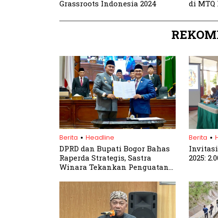
Grassroots Indonesia 2024
di MTQ 
REKOM
.
.
Berita
Headline
Berita
DPRD dan Bupati Bogor Bahas
Invitas
Raperda Strategis, Sastra
2025: 2
Winara Tekankan Penguatan
Tata Kelola Daerah