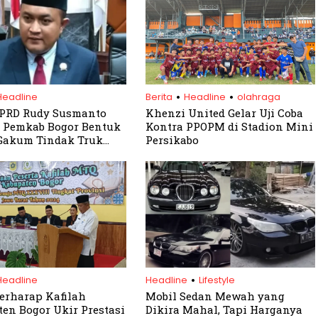
.
.
Headline
Berita
Headline
olahraga
DPRD Rudy Susmanto
Khenzi United Gelar Uji Coba
 Pemkab Bogor Bentuk
Kontra PPOPM di Stadion Mini
Gakum Tindak Truk
Persikabo
g Nakal di
panjang
.
Headline
Headline
Lifestyle
erharap Kafilah
Mobil Sedan Mewah yang
en Bogor Ukir Prestasi
Dikira Mahal, Tapi Harganya