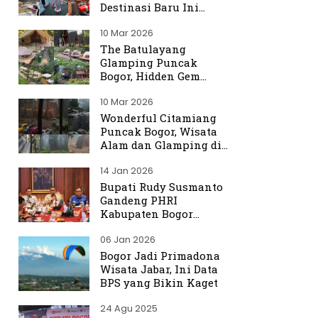
Destinasi Baru Ini
Ramai Dibicarakan
10 Mar 2026
The Batulayang
Glamping Puncak
Bogor, Hidden Gem
dengan Suasana Hutan
10 Mar 2026
yang Menenangkan
Wonderful Citamiang
Puncak Bogor, Wisata
Alam dan Glamping di
Hulu Ciliwung
14 Jan 2026
Bupati Rudy Susmanto
Gandeng PHRI
Kabupaten Bogor
Perkuat Tata Kelola
06 Jan 2026
Sektor Pariwisata
Bogor Jadi Primadona
Wisata Jabar, Ini Data
BPS yang Bikin Kaget
24 Agu 2025