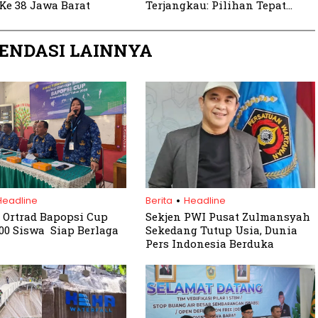
Ke 38 Jawa Barat
Terjangkau: Pilihan Tepat
untuk Gaya Hidup Warga
Bogor yang Dinamis
ENDASI LAINNYA
.
Headline
Berita
Headline
i Ortrad Bapopsi Cup
Sekjen PWI Pusat Zulmansyah
.000 Siswa Siap Berlaga
Sekedang Tutup Usia, Dunia
Pers Indonesia Berduka