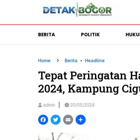
BERITA
POLITIK
HUK
Home
Berita
•
Headline
Tepat Peringatan H
2024, Kampung Cig
|
admin
20/05/2024
Facebook
Twitter
Email
Share