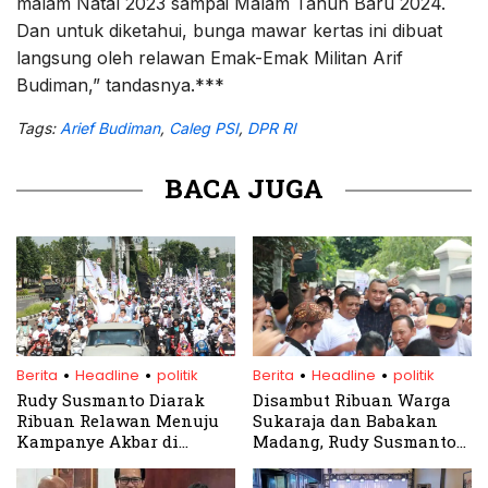
malam Natal 2023 sampai Malam Tahun Baru 2024.
Dan untuk diketahui, bunga mawar kertas ini dibuat
langsung oleh relawan Emak-Emak Militan Arif
Budiman,” tandasnya.***
Tags:
Arief Budiman
,
Caleg PSI
,
DPR RI
BACA JUGA
.
.
.
.
Berita
Headline
politik
Berita
Headline
politik
Rudy Susmanto Diarak
Disambut Ribuan Warga
Ribuan Relawan Menuju
Sukaraja dan Babakan
Kampanye Akbar di
Madang, Rudy Susmanto
Sentul
Targetkan Kemenangan
Mutlak di Dapil 1