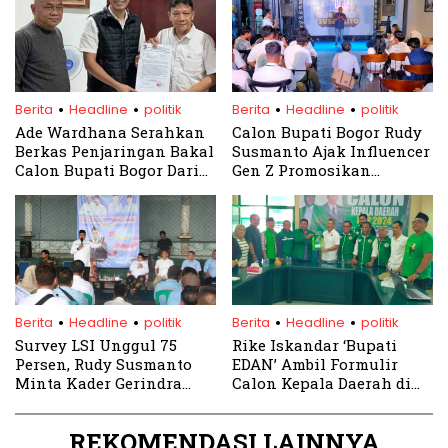
.
.
.
.
Berita
Headline
politik
Berita
Headline
politik
Ade Wardhana Serahkan
Calon Bupati Bogor Rudy
Berkas Penjaringan Bakal
Susmanto Ajak Influencer
Calon Bupati Bogor Dari
Gen Z Promosikan
PDIP
Potensi Daerah
.
.
.
.
Berita
Headline
politik
Berita
Headline
politik
Survey LSI Unggul 75
Rike Iskandar ‘Bupati
Persen, Rudy Susmanto
EDAN’ Ambil Formulir
Minta Kader Gerindra
Calon Kepala Daerah di
‘Keroyok’ Dua Wilayah ini
DPC PPP Kabupaten Bogor
REKOMENDASI LAINNYA