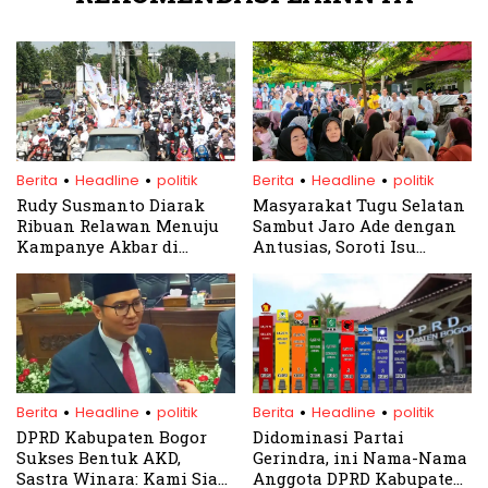
.
.
.
.
Berita
Headline
politik
Berita
Headline
politik
Rudy Susmanto Diarak
Masyarakat Tugu Selatan
Ribuan Relawan Menuju
Sambut Jaro Ade dengan
Kampanye Akbar di
Antusias, Soroti Isu
Sentul
Kemacetan dan
Pemberdayaan UMKM
.
.
.
.
Berita
Headline
politik
Berita
Headline
politik
DPRD Kabupaten Bogor
Didominasi Partai
Sukses Bentuk AKD,
Gerindra, ini Nama-Nama
Sastra Winara: Kami Siap
Anggota DPRD Kabupaten