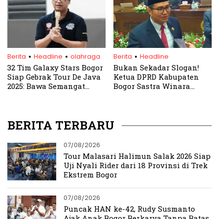
Kawasan Wisata Puncak
Bogor Hari Ini
.
.
.
Berita
Headline
olahraga
Berita
Headline
32 Tim Galaxy Stars Bogor
Bukan Sekadar Slogan!
Siap Gebrak Tour De Java
Ketua DPRD Kabupaten
2025: Bawa Semangat
Bogor Sastra Winara
Basket Bogor ke Pentas
Soroti Makna Hari
Nasional
Kesaktian Pancasila
BERITA TERBARU
07/08/2026
Tour Malasari Halimun Salak 2026 Siap
Uji Nyali Rider dari 18 Provinsi di Trek
Ekstrem Bogor
07/08/2026
Puncak HAN ke-42, Rudy Susmanto
Ajak Anak Bogor Berkarya Tanpa Batas