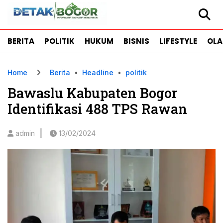
BERITA
POLITIK
HUKUM
BISNIS
LIFESTYLE
OL
Home
Berita
•
Headline
•
politik
Bawaslu Kabupaten Bogor
Identifikasi 488 TPS Rawan
|
admin
13/02/2024