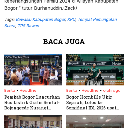
keberlangsungan Pemilu 2024 di wilayah Kabupaten
Bogor,” tutur Burhanuddin.(Zack)
Tags:
Bawaslu Kabupaten Bogor
,
KPU
,
Tempat Pemungutan
Suara
,
TPS Rawan
BACA JUGA
.
.
.
Berita
Headline
Berita
Headline
olahraga
Pemkab Bogor Luncurkan
Bogor Hornbills Ukir
Bus Listrik Gratis Sentul-
Sejarah, Lolos ke
Bojonggede Kurangi
Semifinal IBL 2026 usai
Polusi Udara
Taklukkan Kesatria
Bengawan Solo