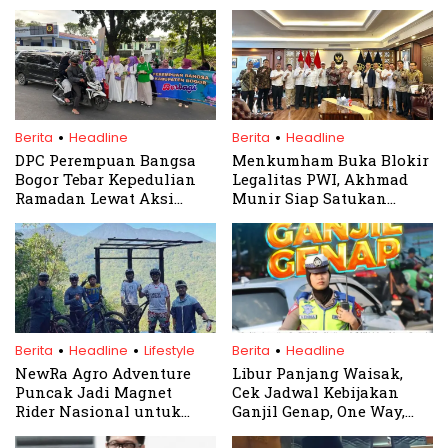
.
.
Berita
Headline
Berita
Headline
DPC Perempuan Bangsa
Menkumham Buka Blokir
Bogor Tebar Kepedulian
Legalitas PWI, Akhmad
Ramadan Lewat Aksi
Munir Siap Satukan
Berbagi Takjil
Wartawan Indonesia
.
.
.
Berita
Headline
Lifestyle
Berita
Headline
NewRa Agro Adventure
Libur Panjang Waisak,
Puncak Jadi Magnet
Cek Jadwal Kebijakan
Rider Nasional untuk
Ganjil Genap, One Way,
Latihan Downhill
dan Contraflow di