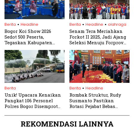
.
.
.
Berita
Headline
Berita
Headline
olahraga
Bogor Koi Show 2026
Senam Tera Meriahkan
Sedot 500 Peserta,
Forkot II 2025, Jadi Ajang
Tegaskan Kabupaten
Seleksi Menuju Forprov
Bogor sebagai Sentra Koi
Jawa Barat
Nasional
.
Berita
Berita
Headline
Unik! Upacara Kenaikan
Rombak Struktur, Rudy
Pangkat 106 Personel
Susmanto Pastikan
Polres Bogor Disemprot
Rotasi Pejabat Bebas
Meriam Air
Kepentingan
REKOMENDASI LAINNYA