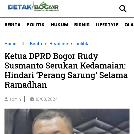
BERITA
POLITIK
HUKUM
BISNIS
LIFESTYLE
OL
Home
Berita
•
Headline
•
politik
Ketua DPRD Bogor Rudy
Susmanto Serukan Kedamaian:
Hindari ‘Perang Sarung’ Selama
Ramadhan
|
admin
16/03/2024