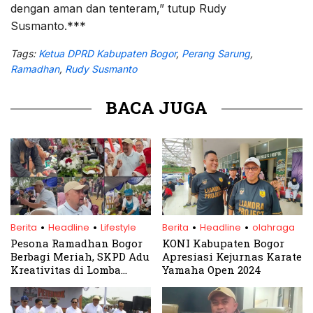
dengan aman dan tenteram,” tutup Rudy
Susmanto.***
Tags:
Ketua DPRD Kabupaten Bogor
,
Perang Sarung
,
Ramadhan
,
Rudy Susmanto
BACA JUGA
.
.
.
.
Berita
Headline
Lifestyle
Berita
Headline
olahraga
Pesona Ramadhan Bogor
KONI Kabupaten Bogor
Berbagi Meriah, SKPD Adu
Apresiasi Kejurnas Karate
Kreativitas di Lomba
Yamaha Open 2024
Memasak