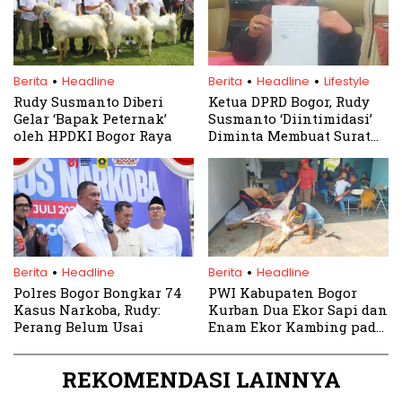
.
.
.
Berita
Headline
Berita
Headline
Lifestyle
Rudy Susmanto Diberi
Ketua DPRD Bogor, Rudy
Gelar ‘Bapak Peternak’
Susmanto ‘Diintimidasi’
oleh HPDKI Bogor Raya
Diminta Membuat Surat
Pernyataan
.
.
Berita
Headline
Berita
Headline
Polres Bogor Bongkar 74
PWI Kabupaten Bogor
Kasus Narkoba, Rudy:
Kurban Dua Ekor Sapi dan
Perang Belum Usai
Enam Ekor Kambing pada
Idul Adha 1445 H
REKOMENDASI LAINNYA