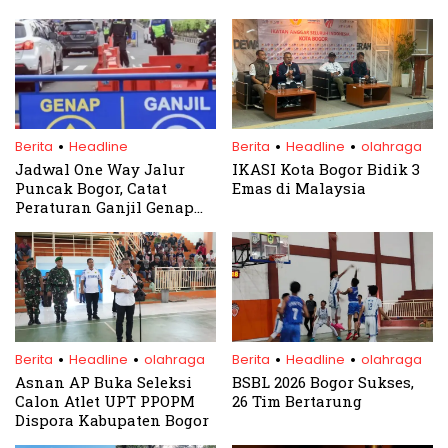
.
.
.
Berita
Headline
Berita
Headline
olahraga
Jadwal One Way Jalur
IKASI Kota Bogor Bidik 3
Puncak Bogor, Catat
Emas di Malaysia
Peraturan Ganjil Genap
Hari ini
.
.
.
.
Berita
Headline
olahraga
Berita
Headline
olahraga
Asnan AP Buka Seleksi
BSBL 2026 Bogor Sukses,
Calon Atlet UPT PPOPM
26 Tim Bertarung
Dispora Kabupaten Bogor