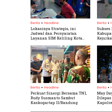
.
.
Berita
Headline
Berita
Lokasinya Strategis, ini
Sukses 
Jadwal dan Persyaratan
Kabupat
Layanan SIM Keliling Kota
Kejurka
Bogor, Sabtu 25 Mei 2024
.
.
Berita
Headline
Berita
Perkuat Sinergi Bersama TNI,
May Day
Rudy Susmanto Sambut
Dilepas
Kaskogartap II/Bandung
Kapolre