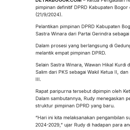
DETAKBOGOR.COM
– Ketua Pengadilan Ne
pimpinan definitif DPRD Kabupaten Bogor 
(21/9/2024).
Pelantikan pimpinan DPRD Kabupaten Bogo
Sastra Winara dari Partai Gerindra sebag
Dalam prosesi yang berlangsung di Gedun
melantik empat pimpinan DPRD.
Selain Sastra Winara, Wawan Hikal Kurdi da
Salim dari PKS sebagai Wakil Ketua II, da
III.
Rapat paripurna tersebut dipimpin oleh 
Dalam sambutannya, Rudy menegaskan pent
struktur pimpinan DPRD yang baru.
“Hari ini kita melaksanakan pengambilan
2024-2029,” ujar Rudy di hadapan para a