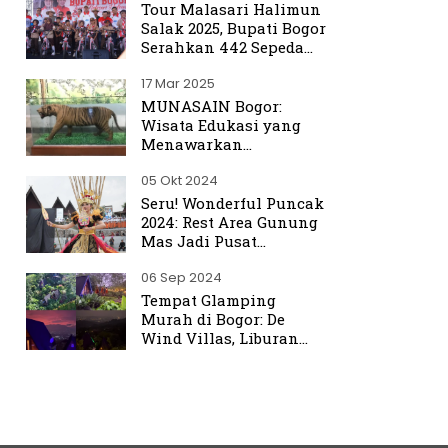
Tour Malasari Halimun
Salak 2025, Bupati Bogor
Serahkan 442 Sepeda
untuk Warga
17 Mar 2025
MUNASAIN Bogor:
Wisata Edukasi yang
Menawarkan
Pengalaman Berbeda
05 Okt 2024
dari Kebun Raya Bogor
Seru! Wonderful Puncak
2024: Rest Area Gunung
Mas Jadi Pusat
Perhatian
06 Sep 2024
Tempat Glamping
Murah di Bogor: De
Wind Villas, Liburan
Seru dengan Harga
Terjangkau Mulai Rp350
Ribu