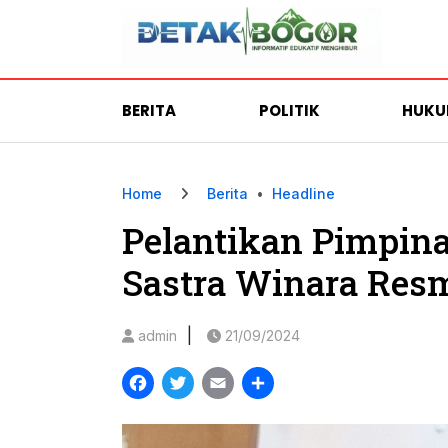
BERITA
POLITIK
HUK
Home
Berita
•
Headline
Pelantikan Pimpin
Sastra Winara Res
|
admin
21/09/2024
Facebook
Twitter
Email
Share