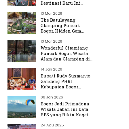
Destinasi Baru Ini
Ramai Dibicarakan
10 Mar 2026
The Batulayang
Glamping Puncak
Bogor, Hidden Gem
dengan Suasana Hutan
10 Mar 2026
yang Menenangkan
Wonderful Citamiang
Puncak Bogor, Wisata
Alam dan Glamping di
Hulu Ciliwung
14 Jan 2026
Bupati Rudy Susmanto
Gandeng PHRI
Kabupaten Bogor
Perkuat Tata Kelola
06 Jan 2026
Sektor Pariwisata
Bogor Jadi Primadona
Wisata Jabar, Ini Data
BPS yang Bikin Kaget
24 Agu 2025