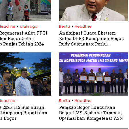
.
.
Headline
olahraga
Berita
Headline
Regenerasi Atlet, FPTI
Antisipasi Cuaca Ekstrem,
en Bogor Gelar
Ketua DPRD Kabupaten Bogor,
b Panjat Tebing 2024
Rudy Susmanto: Perlu
Pencegahan dan Mitigasi
Bencana
.
Headline
Berita
Headline
 2026: 115 Bus Buruh
Pemkab Bogor Luncurkan
 Langsung Bupati dan
Bogor LMS ‘Siabang Tampan’,
s Bogor
Optimalkan Kompetensi ASN