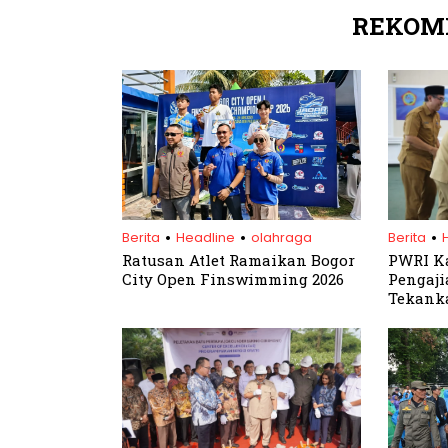
REKOM
.
.
.
Berita
Headline
olahraga
Berita
Ratusan Atlet Ramaikan Bogor
PWRI Ka
City Open Finswimming 2026
Pengaji
Tekanka
Agama