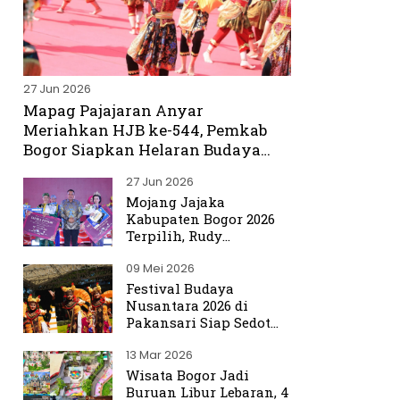
27 Jun 2026
Mapag Pajajaran Anyar
Meriahkan HJB ke-544, Pemkab
Bogor Siapkan Helaran Budaya
Spektakuler
27 Jun 2026
Mojang Jajaka
Kabupaten Bogor 2026
Terpilih, Rudy
Susmanto Titip Misi
09 Mei 2026
Promosikan Bogor ke
Dunia
Festival Budaya
Nusantara 2026 di
Pakansari Siap Sedot
Ribuan Pengunjung
13 Mar 2026
Wisata Bogor Jadi
Buruan Libur Lebaran, 4