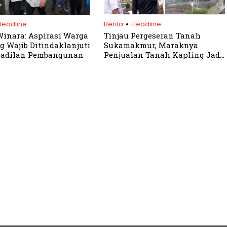
.
Headline
Berita
Headline
Winara: Aspirasi Warga
Tinjau Pergeseran Tanah
 Wajib Ditindaklanjuti
Sukamakmur, Maraknya
eadilan Pembangunan
Penjualan Tanah Kapling Jadi
Sorotan Bupati Bogor