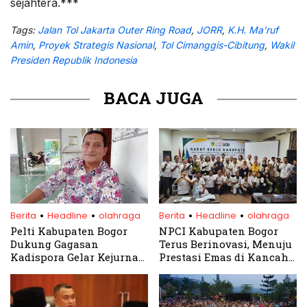
sejahtera.***
Tags:
Jalan Tol Jakarta Outer Ring Road
,
JORR
,
K.H. Ma’ruf
Amin
,
Proyek Strategis Nasional
,
Tol Cimanggis-Cibitung
,
Wakil
Presiden Republik Indonesia
BACA JUGA
.
.
.
.
Berita
Headline
olahraga
Berita
Headline
olahraga
Pelti Kabupaten Bogor
NPCI Kabupaten Bogor
Dukung Gagasan
Terus Berinovasi, Menuju
Kadispora Gelar Kejurnas
Prestasi Emas di Kancah
Tenis Tegar Beriman Open
Olahraga Disabilitas