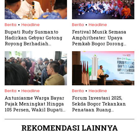
.
.
Berita
Headline
Berita
Headline
Bupati Rudy Susmanto
Festival Musik Semasa
Hadirkan Gebyar Gotong
Amphitheater: Upaya
Royong Berhadiah
Pemkab Bogor Dorong
Umroh, Catat Tempat dan
Wisata dan Ekonomi
Tanggalnya
Kreatif
.
.
Berita
Headline
Berita
Headline
Antusiasme Warga Bayar
Forum Investasi 2025,
Pajak Meningkat Hingga
Sekda Bogor Tekankan
105 Persen, Wakil Bupati
Penataan Ruang
Bogor Tinjau Langsung
Berkelanjutan
Pelayanan Samsat
REKOMENDASI LAINNYA
Cibinong