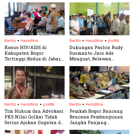
.
.
.
Berita
Headline
Berita
Headline
politik
Kasus HIV/AIDS di
Dukungan Paslon Rudy
Kabupaten Bogor
Susmanto-Jaro Ade
Tertinggi Kedua di Jabar,
Menguat, Relawan
LEKAS Gencarkan
Bramus Targetkan 90
Sosialisasi
Persen Suara di Dapil 3
.
.
.
Berita
Headline
politik
Berita
Headline
Tim Hukum dan Advokasi
Pemkab Bogor Rancang
PKS Nilai Golkar Tidak
Rencana Pembangunan
Serius Ajukan Gugatan di
Jangka Panjang
MK
Terintegrasi hingga 2045