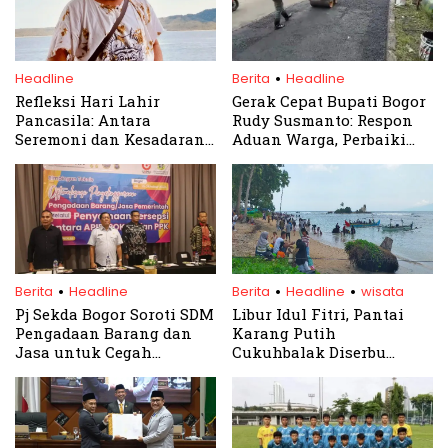
.
Headline
Berita
Headline
Refleksi Hari Lahir
Gerak Cepat Bupati Bogor
Pancasila: Antara
Rudy Susmanto: Respon
Seremoni dan Kesadaran
Aduan Warga, Perbaiki
Sejati
Jalan Tegar Beriman
.
.
.
Berita
Headline
Berita
Headline
wisata
Pj Sekda Bogor Soroti SDM
Libur Idul Fitri, Pantai
Pengadaan Barang dan
Karang Putih
Jasa untuk Cegah
Cukuhbalak Diserbu
Korupsi
Wisatawan