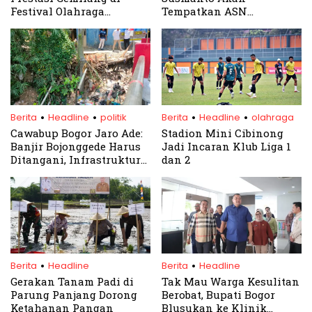
Festival Olahraga
Tempatkan ASN
Tradisional Jawa Barat
Berprestasi Untuk
2024
Jabatan Strategis
.
.
.
.
Berita
Headline
politik
Berita
Headline
olahraga
Cawabup Bogor Jaro Ade:
Stadion Mini Cibinong
Banjir Bojonggede Harus
Jadi Incaran Klub Liga 1
Ditangani, Infrastruktur
dan 2
Jadi Kunci Utama
.
.
Berita
Headline
Berita
Headline
Gerakan Tanam Padi di
Tak Mau Warga Kesulitan
Parung Panjang Dorong
Berobat, Bupati Bogor
Ketahanan Pangan
Blusukan ke Klinik