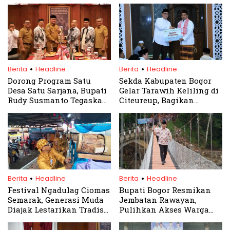
.
.
Berita
Headline
Berita
Headline
Dorong Program Satu
Sekda Kabupaten Bogor
Desa Satu Sarjana, Bupati
Gelar Tarawih Keliling di
Rudy Susmanto Tegaskan
Citeureup, Bagikan
Komitmen Pemerataan
Bantuan untuk Warga
Pendidikan
.
.
Berita
Headline
Berita
Headline
Festival Ngadulag Ciomas
Bupati Bogor Resmikan
Semarak, Generasi Muda
Jembatan Rawayan,
Diajak Lestarikan Tradisi
Pulihkan Akses Warga
Bedug
Pascabencana