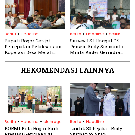
.
.
.
Berita
Headline
Berita
Headline
politik
Bupati Bogor Genjot
Survey LSI Unggul 75
Percepatan Pelaksanaan
Persen, Rudy Susmanto
Koperasi Desa Merah
Minta Kader Gerindra
Putih
‘Keroyok’ Dua Wilayah ini
REKOMENDASI LAINNYA
.
.
.
Berita
Headline
olahraga
Berita
Headline
KORMI Kota Bogor Raih
Lantik 30 Pejabat, Rudy
Prestasi Gemilang di
Susmanto Akan