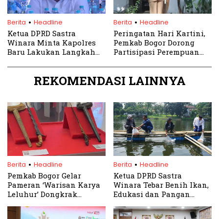
.
.
Berita
Headline
Berita
Headline
Ketua DPRD Sastra
Peringatan Hari Kartini,
Winara Minta Kapolres
Pemkab Bogor Dorong
Baru Lakukan Langkah
Partisipasi Perempuan
Strategis Atasi Kemacetan
dalam Program KB Gratis
Puncak
di 40 Kecamatan
REKOMENDASI LAINNYA
.
.
Berita
Headline
Berita
Headline
Pemkab Bogor Gelar
Ketua DPRD Sastra
Pameran ‘Warisan Karya
Winara Tebar Benih Ikan,
Leluhur’ Dongkrak
Edukasi dan Pangan
Literasi Budaya Sunda
Bergizi di Hardiknas 2025