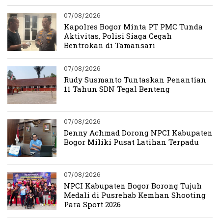
07/08/2026
Kapolres Bogor Minta PT PMC Tunda
Aktivitas, Polisi Siaga Cegah
Bentrokan di Tamansari
07/08/2026
Rudy Susmanto Tuntaskan Penantian
11 Tahun SDN Tegal Benteng
07/08/2026
Denny Achmad Dorong NPCI Kabupaten
Bogor Miliki Pusat Latihan Terpadu
07/08/2026
NPCI Kabupaten Bogor Borong Tujuh
Medali di Pusrehab Kemhan Shooting
Para Sport 2026