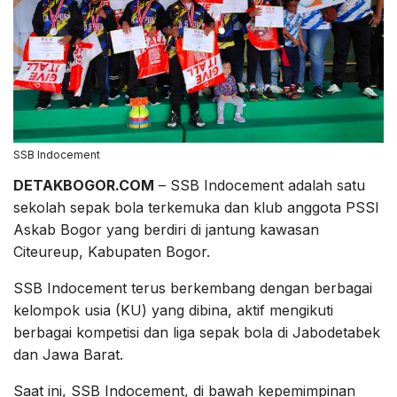
SSB Indocement
DETAKBOGOR.COM
– SSB Indocement adalah satu
sekolah sepak bola terkemuka dan klub anggota PSSI
Askab Bogor yang berdiri di jantung kawasan
Citeureup, Kabupaten Bogor.
SSB Indocement terus berkembang dengan berbagai
kelompok usia (KU) yang dibina, aktif mengikuti
berbagai kompetisi dan liga sepak bola di Jabodetabek
dan Jawa Barat.
Saat ini, SSB Indocement, di bawah kepemimpinan