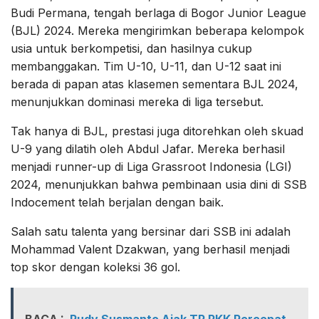
Budi Permana, tengah berlaga di Bogor Junior League
(BJL) 2024. Mereka mengirimkan beberapa kelompok
usia untuk berkompetisi, dan hasilnya cukup
membanggakan. Tim U-10, U-11, dan U-12 saat ini
berada di papan atas klasemen sementara BJL 2024,
menunjukkan dominasi mereka di liga tersebut.
Tak hanya di BJL, prestasi juga ditorehkan oleh skuad
U-9 yang dilatih oleh Abdul Jafar. Mereka berhasil
menjadi runner-up di Liga Grassroot Indonesia (LGI)
2024, menunjukkan bahwa pembinaan usia dini di SSB
Indocement telah berjalan dengan baik.
Salah satu talenta yang bersinar dari SSB ini adalah
Mohammad Valent Dzakwan, yang berhasil menjadi
top skor dengan koleksi 36 gol.
BACA :
Rudy Susmanto Ajak TP PKK Percepat