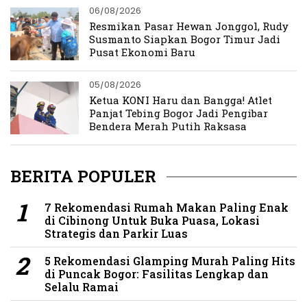
06/08/2026
Resmikan Pasar Hewan Jonggol, Rudy
Susmanto Siapkan Bogor Timur Jadi
Pusat Ekonomi Baru
05/08/2026
Ketua KONI Haru dan Bangga! Atlet
Panjat Tebing Bogor Jadi Pengibar
Bendera Merah Putih Raksasa
BERITA POPULER
7 Rekomendasi Rumah Makan Paling Enak
di Cibinong Untuk Buka Puasa, Lokasi
Strategis dan Parkir Luas
5 Rekomendasi Glamping Murah Paling Hits
di Puncak Bogor: Fasilitas Lengkap dan
Selalu Ramai