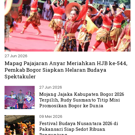
27 Jun 2026
Mapag Pajajaran Anyar Meriahkan HJB ke-544,
Pemkab Bogor Siapkan Helaran Budaya
Spektakuler
27 Jun 2026
Mojang Jajaka Kabupaten Bogor 2026
Terpilih, Rudy Susmanto Titip Misi
Promosikan Bogor ke Dunia
09 Mei 2026
Festival Budaya Nusantara 2026 di
Pakansari Siap Sedot Ribuan
Pengunjung