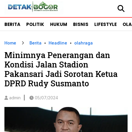
BERITA
POLITIK
HUKUM
BISNIS
LIFESTYLE
OL
Home
Berita
•
Headline
•
olahraga
Minimnya Penerangan dan
Kondisi Jalan Stadion
Pakansari Jadi Sorotan Ketua
DPRD Rudy Susmanto
|
admin
05/07/2024