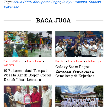
Tags:
Ketua DPRD Kabupaten Bogor
,
Rudy Susmanto
,
Stadion
Pakansari
BACA JUGA
.
.
.
.
Berita Pilihan
Headline
Berita
Headline
olahraga
wisata
Galaxy Stars Bogor
10 Rekomendasi Tempat
Rayakan Pencapaian
Wisata Air di Bogor, Cocok
Gemilang di Kejurkot
Untuk Libur Lebaran
2024, Rd Iman
Bersama Keluarga
Firmansyah:
Mempertahankan
Prestasi Jauh Lebih Sulit