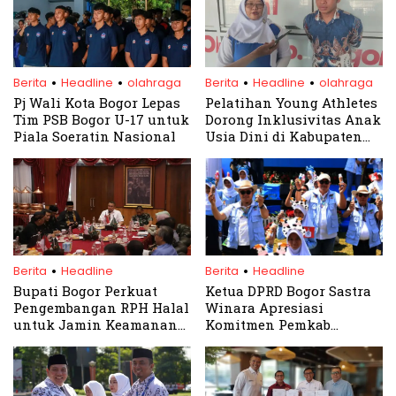
.
.
.
.
Berita
Headline
olahraga
Berita
Headline
olahraga
Pj Wali Kota Bogor Lepas
Pelatihan Young Athletes
Tim PSB Bogor U-17 untuk
Dorong Inklusivitas Anak
Piala Soeratin Nasional
Usia Dini di Kabupaten
Bogor
.
.
Berita
Headline
Berita
Headline
Bupati Bogor Perkuat
Ketua DPRD Bogor Sastra
Pengembangan RPH Halal
Winara Apresiasi
untuk Jamin Keamanan
Komitmen Pemkab
Pangan Masyarakat
Perkuat Ketahanan
Pangan Lewat Bulan
Bakti Peternakan