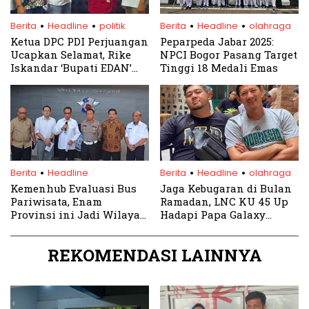
.
.
.
.
Berita
Headline
politik
Berita
Headline
olahraga
Ketua DPC PDI Perjuangan
Peparpeda Jabar 2025:
Ucapkan Selamat, Rike
NPCI Bogor Pasang Target
Iskandar ‘Bupati EDAN’
Tinggi 18 Medali Emas
Kembalikan Berkas
Pendaftaran Bakal Calon
Bupati Bogor
.
.
.
Berita
Headline
Berita
Headline
olahraga
Kemenhub Evaluasi Bus
Jaga Kebugaran di Bulan
Pariwisata, Enam
Ramadan, LNC KU 45 Up
Provinsi ini Jadi Wilayah
Hadapi Papa Galaxy
Percontohan
dalam Laga Persahabatan
REKOMENDASI LAINNYA