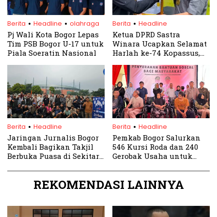
.
.
.
Berita
Headline
olahraga
Berita
Headline
Pj Wali Kota Bogor Lepas
Ketua DPRD Sastra
Tim PSB Bogor U-17 untuk
Winara Ucapkan Selamat
Piala Soeratin Nasional
Harlah ke-74 Kopassus,
Apresiasi Dedikasi
Prajurit
.
.
Berita
Headline
Berita
Headline
Jaringan Jurnalis Bogor
Pemkab Bogor Salurkan
Kembali Bagikan Takjil
546 Kursi Roda dan 240
Berbuka Puasa di Sekitar
Gerobak Usaha untuk
Stadion Pakansari
Disabilitas dan Warga
Kurang Mampu
REKOMENDASI LAINNYA