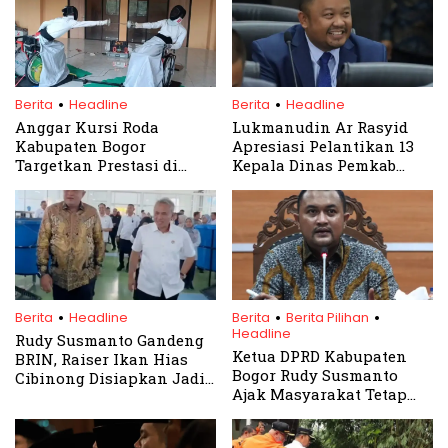
.
.
Berita
Headline
Berita
Headline
Anggar Kursi Roda
Lukmanudin Ar Rasyid
Kabupaten Bogor
Apresiasi Pelantikan 13
Targetkan Prestasi di
Kepala Dinas Pemkab
Peparda Jabar VII 2026
Bogor, Desak Percepatan
Proyek Jalan
Rancabungur–Leuwiliang
.
.
.
Berita
Headline
Berita
Berita Pilihan
Headline
Rudy Susmanto Gandeng
Ketua DPRD Kabupaten
BRIN, Raiser Ikan Hias
Bogor Rudy Susmanto
Cibinong Disiapkan Jadi
Ajak Masyarakat Tetap
Pusat Inovasi Perikanan
Kondusif dan Bijak
Bogor
Hormati Hasil Pemilu