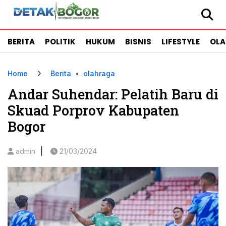
BERITA
POLITIK
HUKUM
BISNIS
LIFESTYLE
OL
Home
Berita
•
olahraga
Andar Suhendar: Pelatih Baru di
Skuad Porprov Kabupaten
Bogor
|
admin
21/03/2024