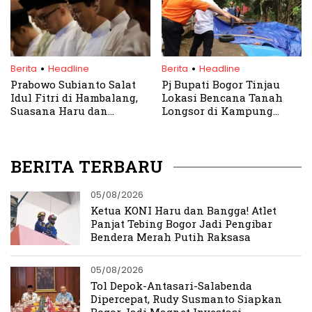
.
.
Berita
Headline
Berita
Headline
Prabowo Subianto Salat
Pj Bupati Bogor Tinjau
Idul Fitri di Hambalang,
Lokasi Bencana Tanah
Suasana Haru dan
Longsor di Kampung
Kebahagiaan Bersama
Babakan Rawahaur
Jamaah
BERITA TERBARU
05/08/2026
Ketua KONI Haru dan Bangga! Atlet
Panjat Tebing Bogor Jadi Pengibar
Bendera Merah Putih Raksasa
05/08/2026
Tol Depok-Antasari-Salabenda
Dipercepat, Rudy Susmanto Siapkan
Bogor Jadi Magnet Investasi