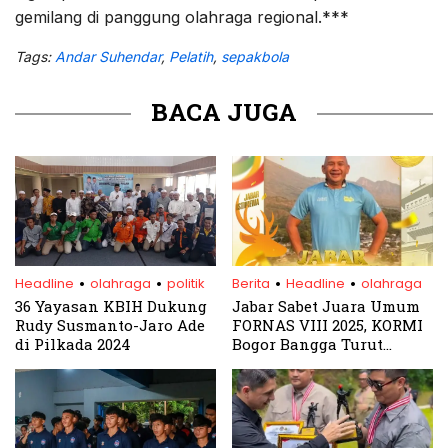
gemilang di panggung olahraga regional.***
Tags:
Andar Suhendar
,
Pelatih
,
sepakbola
BACA JUGA
.
.
.
.
Headline
olahraga
politik
Berita
Headline
olahraga
36 Yayasan KBIH Dukung
Jabar Sabet Juara Umum
Rudy Susmanto-Jaro Ade
FORNAS VIII 2025, KORMI
di Pilkada 2024
Bogor Bangga Turut
Harumkan Nama Daerah