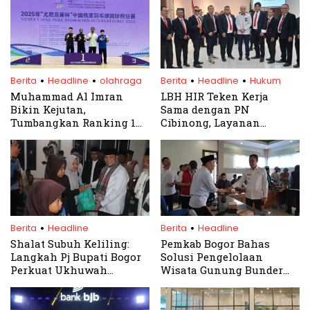
.
.
.
.
Berita
Headline
olahraga
Berita
Headline
Hukum
Muhammad Al Imran
LBH HIR Teken Kerja
Bikin Kejutan,
Sama dengan PN
Tumbangkan Ranking 1
Cibinong, Layanan
Dunia di Yonex China
Posbakum 2026 Diperkuat
Para Badminton 2025
.
.
Berita
Headline
Berita
Headline
Shalat Subuh Keliling:
Pemkab Bogor Bahas
Langkah Pj Bupati Bogor
Solusi Pengelolaan
Perkuat Ukhuwah
Wisata Gunung Bunder
Islamiah
dan Gunung Sari, Wabup
Jaro Ade Tekankan
Kelestarian dan