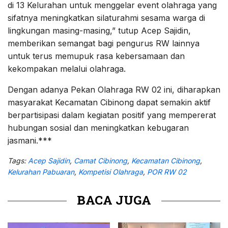
di 13 Kelurahan untuk menggelar event olahraga yang
sifatnya meningkatkan silaturahmi sesama warga di
lingkungan masing-masing,” tutup Acep Sajidin,
memberikan semangat bagi pengurus RW lainnya
untuk terus memupuk rasa kebersamaan dan
kekompakan melalui olahraga.
Dengan adanya Pekan Olahraga RW 02 ini, diharapkan
masyarakat Kecamatan Cibinong dapat semakin aktif
berpartisipasi dalam kegiatan positif yang mempererat
hubungan sosial dan meningkatkan kebugaran
jasmani.***
Tags:
Acep Sajidin
,
Camat Cibinong
,
Kecamatan Cibinong
,
Kelurahan Pabuaran
,
Kompetisi Olahraga
,
POR RW 02
BACA JUGA