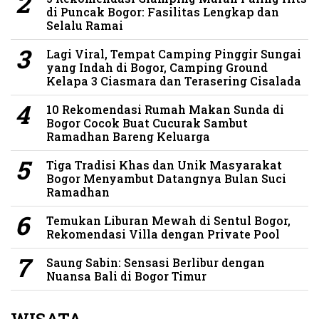
di Puncak Bogor: Fasilitas Lengkap dan
Selalu Ramai
Lagi Viral, Tempat Camping Pinggir Sungai
yang Indah di Bogor, Camping Ground
Kelapa 3 Ciasmara dan Terasering Cisalada
10 Rekomendasi Rumah Makan Sunda di
Bogor Cocok Buat Cucurak Sambut
Ramadhan Bareng Keluarga
Tiga Tradisi Khas dan Unik Masyarakat
Bogor Menyambut Datangnya Bulan Suci
Ramadhan
Temukan Liburan Mewah di Sentul Bogor,
Rekomendasi Villa dengan Private Pool
Saung Sabin: Sensasi Berlibur dengan
Nuansa Bali di Bogor Timur