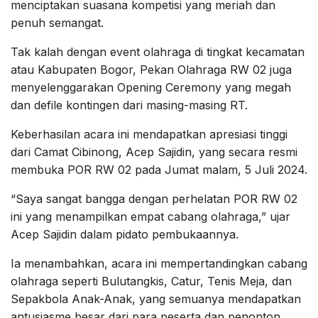
menciptakan suasana kompetisi yang meriah dan
penuh semangat.
Tak kalah dengan event olahraga di tingkat kecamatan
atau Kabupaten Bogor, Pekan Olahraga RW 02 juga
menyelenggarakan Opening Ceremony yang megah
dan defile kontingen dari masing-masing RT.
Keberhasilan acara ini mendapatkan apresiasi tinggi
dari Camat Cibinong, Acep Sajidin, yang secara resmi
membuka POR RW 02 pada Jumat malam, 5 Juli 2024.
“Saya sangat bangga dengan perhelatan POR RW 02
ini yang menampilkan empat cabang olahraga,” ujar
Acep Sajidin dalam pidato pembukaannya.
Ia menambahkan, acara ini mempertandingkan cabang
olahraga seperti Bulutangkis, Catur, Tenis Meja, dan
Sepakbola Anak-Anak, yang semuanya mendapatkan
antusiasme besar dari para peserta dan penonton.