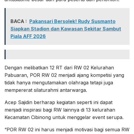
BACA :
Pakansari Bersolek! Rudy Susmanto
Siapkan Stadion dan Kawasan Sekitar Sambut
Piala AFF 2026
Dengan melibatkan 12 RT dari RW 02 Kelurahan
Pabuaran, POR RW 02 menjadi ajang kompetisi yang
tidak hanya mengutamakan olahraga tetapi juga
mempererat silaturahmi antarwarga.
Acep Sajidin berharap kegiatan seperti ini dapat
menjadi inspirasi bagi RW lainnya di 13 kelurahan
Kecamatan Cibinong untuk menggelar event serupa.
“POR RW 02 ini harus menjadi motivasi bagi semua RW