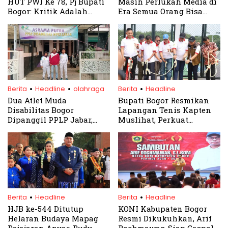
HUT PWI Ke 78, Pj Bupati
Masih Perlukah Media di
Bogor: Kritik Adalah
Era Semua Orang Bisa
Vitamin
Jadi “Pers”?
.
.
.
Berita
Headline
olahraga
Berita
Headline
Dua Atlet Muda
Bupati Bogor Resmikan
Disabilitas Bogor
Lapangan Tenis Kapten
Dipanggil PPLP Jabar,
Muslihat, Perkuat
Target Medali di
Pakansari sebagai Pusat
Peparpenas 2025
Olahraga Daerah
.
.
Berita
Headline
Berita
Headline
HJB ke-544 Ditutup
KONI Kabupaten Bogor
Helaran Budaya Mapag
Resmi Dikukuhkan, Arif
Pajajaran Anyar, Rudy
Rochmawan Siap Gaspol