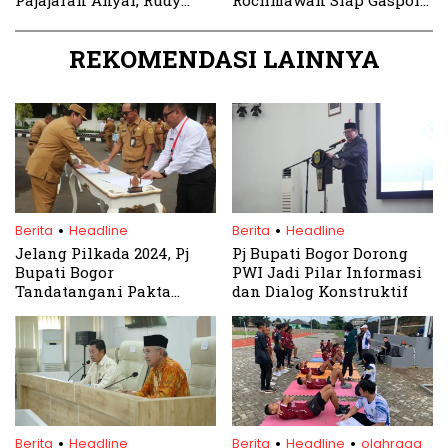
Ajak Masyarakat Perkuat
Dongkrak Prestasi
Persatuan
REKOMENDASI LAINNYA
.
.
Berita
Headline
Berita
Headline
Jelang Pilkada 2024, Pj
Pj Bupati Bogor Dorong
Bupati Bogor
PWI Jadi Pilar Informasi
Tandatangani Pakta
dan Dialog Konstruktif
Integritas Netralitas ASN
.
.
.
Berita
Headline
Berita
Headline
olahraga