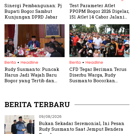
Sinergi Pembangunan: Pj
Test Parameter Atlet
Bupati Bogor Sambut
PPOPM Bogor 2026 Digelar,
Kunjungan DPRD Jabar
151 Atlet 14 Cabor Jalani
Tes Fisik Awal
.
.
Berita
Headline
Berita
Headline
Rudy Susmanto: Puncak
CFD Tegar Beriman Terus
Harus Jadi Wajah Baru
Diserbu Warga, Rudy
Bogor yang Tertib dan
Susmanto Bocorkan
Asri
Agenda Besar Juni
BERITA TERBARU
09/08/2026
Bukan Sekadar Seremonial, Ini Pesan
Rudy Susmanto Saat Jemput Bendera