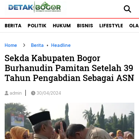
BERITA
POLITIK
HUKUM
BISNIS
LIFESTYLE
OL
Home
Berita
•
Headline
Sekda Kabupaten Bogor
Burhanudin Pamitan Setelah 39
Tahun Pengabdian Sebagai ASN
|
admin
30/04/2024