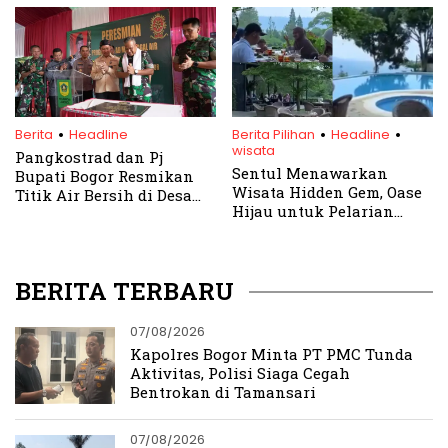
Berbasis Desa, ini
Strateginya
.
.
.
Berita
Headline
Berita Pilihan
Headline
wisata
Pangkostrad dan Pj
Sentul Menawarkan
Bupati Bogor Resmikan
Wisata Hidden Gem, Oase
Titik Air Bersih di Desa
Hijau untuk Pelarian
Singajaya, Jonggol
Akhir Pekan Anda! Cuma
25 Menit dari Gerbang Tol
BERITA TERBARU
07/08/2026
Kapolres Bogor Minta PT PMC Tunda
Aktivitas, Polisi Siaga Cegah
Bentrokan di Tamansari
07/08/2026