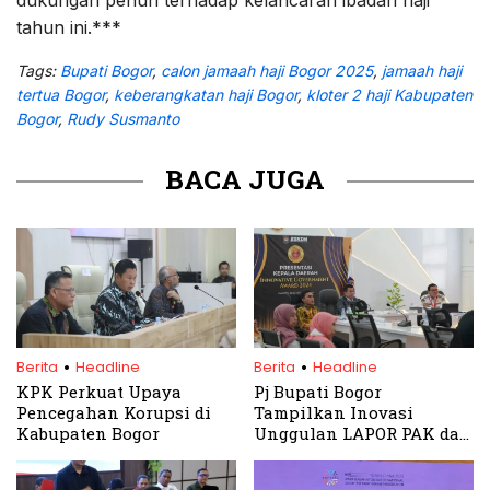
tahun ini.***
Tags:
Bupati Bogor
,
calon jamaah haji Bogor 2025
,
jamaah haji
tertua Bogor
,
keberangkatan haji Bogor
,
kloter 2 haji Kabupaten
Bogor
,
Rudy Susmanto
BACA JUGA
.
.
Berita
Headline
Berita
Headline
KPK Perkuat Upaya
Pj Bupati Bogor
Pencegahan Korupsi di
Tampilkan Inovasi
Kabupaten Bogor
Unggulan LAPOR PAK dan
SAUR SEPUH di Ajang IGA
2024