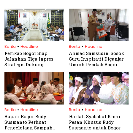
.
.
Berita
Headline
Berita
Headline
Pemkab Bogor Siap
Ahmad Samsudin, Sosok
Jalankan Tiga Inpres
Guru Inspiratif Diganjar
Strategis Dukung
Umroh Pemkab Bogor
Swasembada Pangan
Nasional
.
.
Berita
Headline
Berita
Headline
Bupati Bogor Rudy
Harlah Syababul Kheir:
Susmanto Perkuat
Pesan Khusus Rudy
Pengelolaan Sampah
Susmanto untuk Bogor