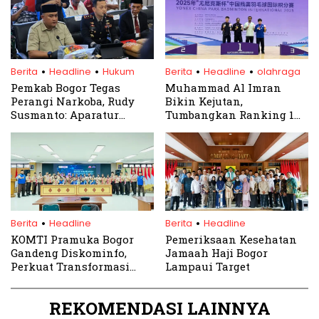
.
.
.
.
Berita
Headline
Hukum
Berita
Headline
olahraga
Pemkab Bogor Tegas
Muhammad Al Imran
Perangi Narkoba, Rudy
Bikin Kejutan,
Susmanto: Aparatur
Tumbangkan Ranking 1
Terlibat Silakan Diproses
Dunia di Yonex China
Hukum
Para Badminton 2025
.
.
Berita
Headline
Berita
Headline
KOMTI Pramuka Bogor
Pemeriksaan Kesehatan
Gandeng Diskominfo,
Jamaah Haji Bogor
Perkuat Transformasi
Lampaui Target
Digital Kepramukaan
REKOMENDASI LAINNYA