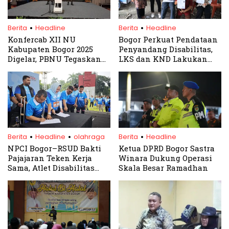
.
.
Berita
Headline
Berita
Headline
Konfercab XII NU
Bogor Perkuat Pendataan
Kabupaten Bogor 2025
Penyandang Disabilitas,
Digelar, PBNU Tegaskan
LKS dan KND Lakukan
Pentingnya Kemandirian
Verifikasi Resmi
Organisasi
.
.
.
Berita
Headline
olahraga
Berita
Headline
NPCI Bogor–RSUD Bakti
Ketua DPRD Bogor Sastra
Pajajaran Teken Kerja
Winara Dukung Operasi
Sama, Atlet Disabilitas
Skala Besar Ramadhan
Dapat Layanan Medis
Khusus