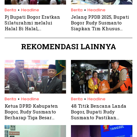
.
.
Berita
Headline
Berita
Headline
Pj Bupati Bogor Eratkan
Jelang PPDB 2025, Bupati
Silaturahmi melalui
Bogor Rudy Susmanto
Halal Bi Halal,
Siapkan Tim Khusus
Menyongsong Pilkada
Awasi Praktik Pungli
2024″
REKOMENDASI LAINNYA
.
.
Berita
Headline
Berita
Headline
Ketua DPRD Kabupaten
48 Titik Bencana Landa
Bogor, Rudy Susmanto
Bogor, Bupati Rudy
Berharap Tiga Besar
Susmanto Pastikan
Nama Calon Sekda
Penanganan Cepat dan
Adalah yang Terbaik
Terpadu