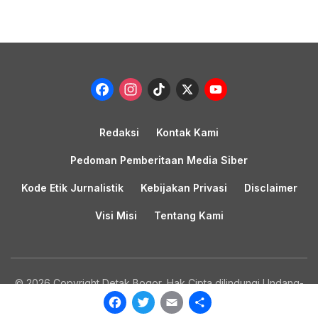
Facebook
Instagram
TikTok
X
YouTub
Channel
Redaksi
Kontak Kami
Pedoman Pemberitaan Media Siber
Kode Etik Jurnalistik
Kebijakan Privasi
Disclaimer
Visi Misi
Tentang Kami
© 2026 Copyright Detak Bogor, Hak Cipta dilindungi Undang-
undang.
Facebook
Twitter
Email
Share