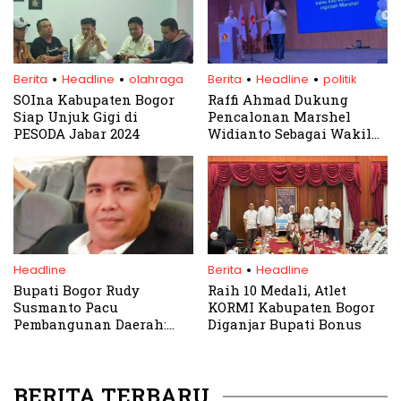
.
.
.
.
Berita
Headline
olahraga
Berita
Headline
politik
SOIna Kabupaten Bogor
Raffi Ahmad Dukung
Siap Unjuk Gigi di
Pencalonan Marshel
PESODA Jabar 2024
Widianto Sebagai Wakil
Walikota Tangsel
.
Headline
Berita
Headline
Bupati Bogor Rudy
Raih 10 Medali, Atlet
Susmanto Pacu
KORMI Kabupaten Bogor
Pembangunan Daerah:
Diganjar Bupati Bonus
Prioritaskan
Infrastruktur, Layanan
Publik, dan Transformasi
BERITA TERBARU
Digital