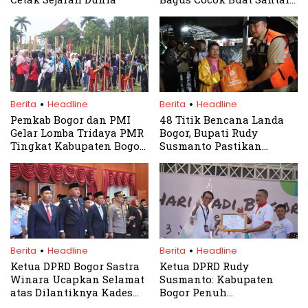
Kongkow Bareng Teman
.
.
Berita
Headline
Berita
Headline
Pemkab Bogor dan PMI
48 Titik Bencana Landa
Gelar Lomba Tridaya PMR
Bogor, Bupati Rudy
Tingkat Kabupaten Bogor
Susmanto Pastikan
2024
Penanganan Cepat dan
Terpadu
.
.
Berita
Headline
Berita
Headline
Ketua DPRD Bogor Sastra
Ketua DPRD Rudy
Winara Ucapkan Selamat
Susmanto: Kabupaten
atas Dilantiknya Kades
Bogor Penuh
PAW
Keberagaman Terbuka