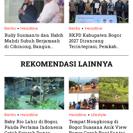
.
.
Berita
Headline
Berita
Headline
Rudy Susmanto dan Habib
RKPD Kabupaten Bogor
Mahdi Subuh Berjamaah
2027 Dirancang
di Cibinong, Bangun
Terintegrasi, Pemkab
Semangat Religius
Siapkan Program Besar
REKOMENDASI LAINNYA
.
.
Berita
Headline
Headline
Lifestyle
Baby Rio Lahir di Bogor,
Tempat Nongkrong di
Panda Pertama Indonesia
Bogor Suasana Asik View
Cetak Sejarah Dunia
Bagus Cocok Buat Santai