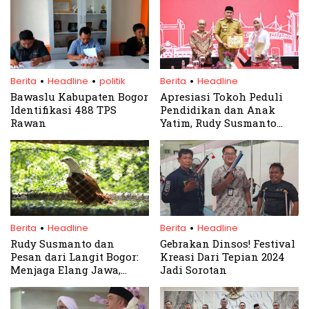
.
.
.
Berita
Headline
politik
Berita
Headline
Bawaslu Kabupaten Bogor
Apresiasi Tokoh Peduli
Identifikasi 488 TPS
Pendidikan dan Anak
Rawan
Yatim, Rudy Susmanto
Hadiahkan Umroh
.
.
Berita
Headline
Berita
Headline
Rudy Susmanto dan
Gebrakan Dinsos! Festival
Pesan dari Langit Bogor:
Kreasi Dari Tepian 2024
Menjaga Elang Jawa,
Jadi Sorotan
Menjaga Kehidupan dan
Menjaga Simbol Bangsa