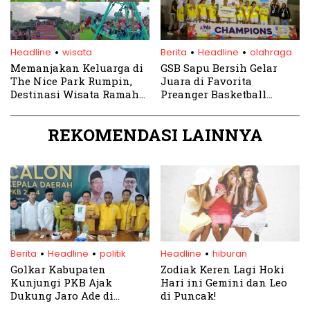
.
.
.
Headline
wisata
Berita
Headline
olahraga
Memanjakan Keluarga di
GSB Sapu Bersih Gelar
The Nice Park Rumpin,
Juara di Favorita
Destinasi Wisata Ramah
Preanger Basketball
Anak di Bogor
League
REKOMENDASI LAINNYA
.
.
.
Berita
Headline
politik
Headline
hiburan
Golkar Kabupaten
Zodiak Keren Lagi Hoki
Kunjungi PKB Ajak
Hari ini Gemini dan Leo
Dukung Jaro Ade di
di Puncak!
Pilkada 2024