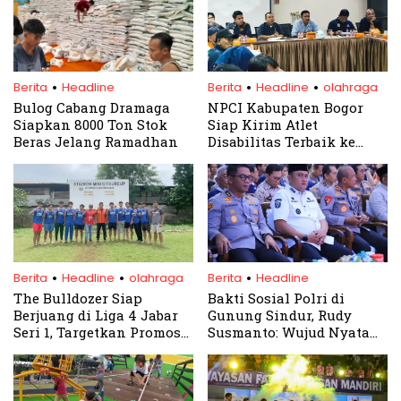
.
.
.
Berita
Headline
Berita
Headline
olahraga
Bulog Cabang Dramaga
NPCI Kabupaten Bogor
Siapkan 8000 Ton Stok
Siap Kirim Atlet
Beras Jelang Ramadhan
Disabilitas Terbaik ke
Talent Scouting Nasional
‘Mendobrak Batas’ 2025
.
.
.
Berita
Headline
olahraga
Berita
Headline
The Bulldozer Siap
Bakti Sosial Polri di
Berjuang di Liga 4 Jabar
Gunung Sindur, Rudy
Seri 1, Targetkan Promosi
Susmanto: Wujud Nyata
ke Liga 3
Kepedulian untuk Rakyat