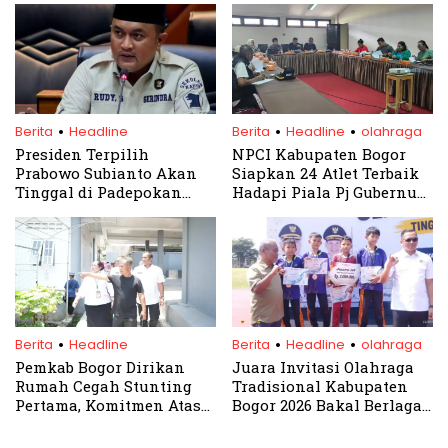
.
.
.
Berita
Headline
Berita
Headline
olahraga
Presiden Terpilih
NPCI Kabupaten Bogor
Prabowo Subianto Akan
Siapkan 24 Atlet Terbaik
Tinggal di Padepokan
Hadapi Piala Pj Gubernur
Garuda Yaksa, Rudy
Jawa Barat 2024
Susmanto: Momentum
Emas untuk Percepatan
Pembangunan Kabupaten
Bogor
.
.
.
Berita
Headline
Berita
Headline
olahraga
Pemkab Bogor Dirikan
Juara Invitasi Olahraga
Rumah Cegah Stunting
Tradisional Kabupaten
Pertama, Komitmen Atasi
Bogor 2026 Bakal Berlaga
Masalah Gizi Balita
di Tingkat Jawa Barat