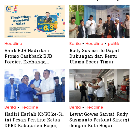
Kampung Ramah
2025 di Ajang Kabogorfest
Lingkungan di
Pamijahan
.
.
Headline
Berita
Headline
politik
Bank BJB Hadirkan
Rudy Susmanto Dapat
Promo Cashback BJB
Dukungan dan Restu
Foreign Exchange,
Ulama Bogor Timur
Transaksi di BJB TIP FX
Bisa Dapat Cashback
Menarik
.
.
Berita
Headline
Berita
Headline
Hadiri Harlah KNPI ke-51,
Lewat Gowes Santai, Rudy
ini Pesan Penting Ketua
Susmanto Perkuat Sinergi
DPRD Kabupaten Bogor,
dengan Kota Bogor
Rudy Susmanto