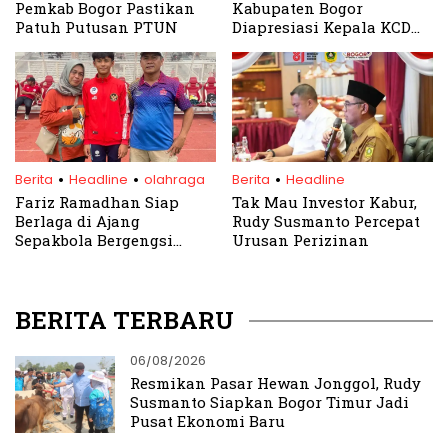
Pemkab Bogor Pastikan
Kabupaten Bogor
Patuh Putusan PTUN
Diapresiasi Kepala KCD
Pendidikan Wilayah 1
Jawa Barat
.
.
.
Berita
Headline
olahraga
Berita
Headline
Fariz Ramadhan Siap
Tak Mau Investor Kabur,
Berlaga di Ajang
Rudy Susmanto Percepat
Sepakbola Bergengsi
Urusan Perizinan
Gothia Cup 2024
BERITA TERBARU
06/08/2026
Resmikan Pasar Hewan Jonggol, Rudy
Susmanto Siapkan Bogor Timur Jadi
Pusat Ekonomi Baru