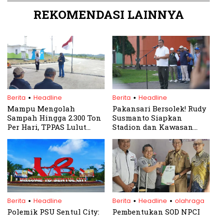
REKOMENDASI LAINNYA
.
.
Berita
Headline
Berita
Headline
Mampu Mengolah
Pakansari Bersolek! Rudy
Sampah Hingga 2.300 Ton
Susmanto Siapkan
Per Hari, TPPAS Lulut
Stadion dan Kawasan
Nambo Butuh Investasi
Sekitar Sambut Piala AFF
Rp900 Miliar
2026
.
.
.
Berita
Headline
Berita
Headline
olahraga
Polemik PSU Sentul City:
Pembentukan SOD NPCI