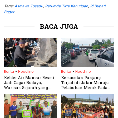
Tags:
Asmawa Tosepu
,
Perumda Tirta Kahuripan
,
Pj Bupati
Bogor
BACA JUGA
.
.
Berita
Headline
Berita
Headline
Kelder Air Mancur Resmi
Kemacetan Panjang
Jadi Cagar Budaya,
Terjadi di Jalan Menuju
Warisan Sejarah yang
Pelabuhan Merak Pada
Terus Mengalir
Puncak Mudik Idul Fitri
1445 H