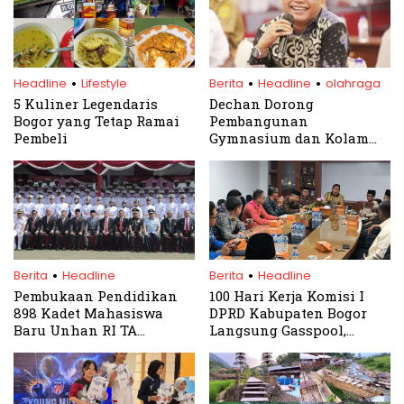
.
.
.
Headline
Lifestyle
Berita
Headline
olahraga
5 Kuliner Legendaris
Dechan Dorong
Bogor yang Tetap Ramai
Pembangunan
Pembeli
Gymnasium dan Kolam
Akuatik di Pakansari
.
.
Berita
Headline
Berita
Headline
Pembukaan Pendidikan
100 Hari Kerja Komisi I
898 Kadet Mahasiswa
DPRD Kabupaten Bogor
Baru Unhan RI TA
Langsung Gasspool,
2024/2025 Dipimpin
Soroti Masalah Fasos
Wamenhan M. Herindra
Fasum yang Terlantar