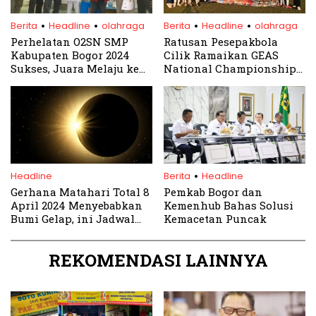
.
.
.
.
Berita
Headline
olahraga
Berita
Headline
olahraga
Perhelatan O2SN SMP
Ratusan Pesepakbola
Kabupaten Bogor 2024
Cilik Ramaikan GEAS
Sukses, Juara Melaju ke
National Championship
Tingkat Jawa Barat
2025 di Stadion Pakansari
.
Headline
Berita
Headline
Gerhana Matahari Total 8
Pemkab Bogor dan
April 2024 Menyebabkan
Kemenhub Bahas Solusi
Bumi Gelap, ini Jadwal
Kemacetan Puncak
dan Wilayah yang Dapat
Menyaksikan
REKOMENDASI LAINNYA