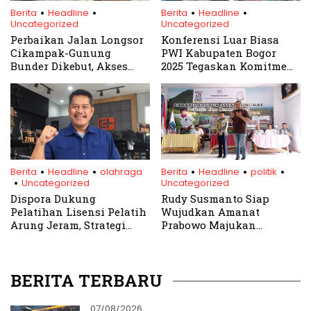
.
.
.
.
Berita
Headline
Berita
Headline
Uncategorized
Uncategorized
Perbaikan Jalan Longsor
Konferensi Luar Biasa
Cikampak-Gunung
PWI Kabupaten Bogor
Bunder Dikebut, Akses
2025 Tegaskan Komitmen
Warga Segera Normal
terhadap Integritas dan
Kedaulatan Pers
.
.
.
.
.
.
Berita
Headline
olahraga
Berita
Headline
politik
Uncategorized
Uncategorized
Dispora Dukung
Rudy Susmanto Siap
Pelatihan Lisensi Pelatih
Wujudkan Amanat
Arung Jeram, Strategi
Prabowo Majukan
Jangka Panjang Olahraga
Kabupaten Bogor
Bogor
BERITA TERBARU
07/08/2026