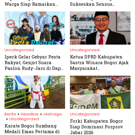
Warga Siap Ramaikan
Sukseskan Sensus
Jalan Tegar Beriman
Ekonomi 2026, Data
Akurat Jadi Kunci
Kemajuan Bogor
Uncategorized
Uncategorized
Ipeck Gelar Gebyar Pesta
Ketua DPRD Kabupaten
Rakyat, Genjot Suara
Sastra Winara Bogor Ajak
Paslon Rudy-Jaro di Dapil
Masyarakat
1
Berpartisipasi dalam
Pilkada 2024
.
.
.
Berita
Headline
olahraga
Uncategorized
Uncategorized
Forki Kabupaten Bogor
Karate Bogor Sumbang
Siap Dominasi Porprov
Medali Emas Pertama di
Jabar 2026