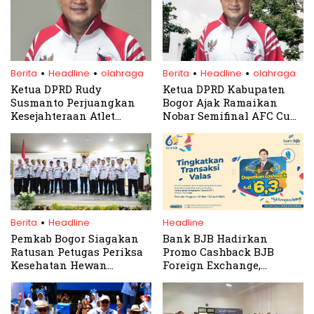
.
.
.
.
Berita
Headline
olahraga
Berita
Headline
olahraga
Ketua DPRD Rudy
Ketua DPRD Kabupaten
Susmanto Perjuangkan
Bogor Ajak Ramaikan
Kesejahteraan Atlet
Nobar Semifinal AFC Cup
Menuju ‘Bogor Kahiji’ di
U-23 Indonesia vs
Porprov dan Peparda
Uzbekistan di Stadion
Jabar 2026
Pakansari
.
Berita
Headline
Headline
Pemkab Bogor Siagakan
Bank BJB Hadirkan
Ratusan Petugas Periksa
Promo Cashback BJB
Kesehatan Hewan
Foreign Exchange,
Kurban, Fokus Cegah
Transaksi di BJB TIP FX
PMK
Bisa Dapat Cashback
Menarik