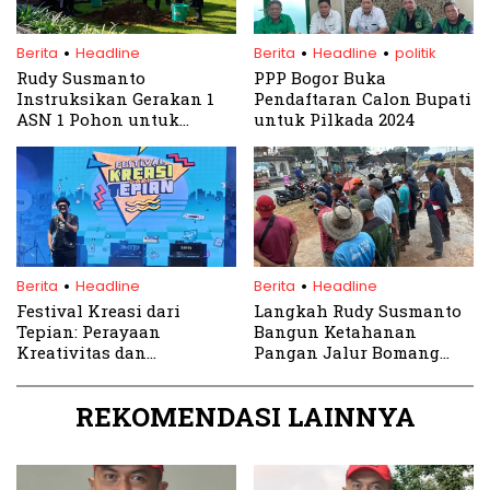
.
.
.
Berita
Headline
Berita
Headline
politik
Rudy Susmanto
PPP Bogor Buka
Instruksikan Gerakan 1
Pendaftaran Calon Bupati
ASN 1 Pohon untuk
untuk Pilkada 2024
Hijaukan Kabupaten
Bogor
.
.
Berita
Headline
Berita
Headline
Festival Kreasi dari
Langkah Rudy Susmanto
Tepian: Perayaan
Bangun Ketahanan
Kreativitas dan
Pangan Jalur Bomang
Kesejahteraan Sosial di
Dapat Dukungan Penuh
Kabupaten Bogor
TNI
REKOMENDASI LAINNYA