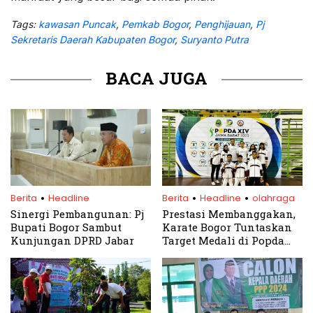
Tags:
kawasan Puncak
,
Pemkab Bogor
,
Penghijauan
,
Pj
Sekretaris Daerah Kabupaten Bogor
,
Suryanto Putra
BACA JUGA
.
.
.
Berita
Headline
Berita
Headline
olahraga
Sinergi Pembangunan: Pj
Prestasi Membanggakan,
Bupati Bogor Sambut
Karate Bogor Tuntaskan
Kunjungan DPRD Jabar
Target Medali di Popda
Jabar 2025